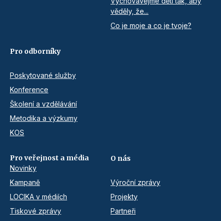
Vychovávejme děti tak, aby
věděly, že...
Co je moje a co je tvoje?
Pro odborníky
Poskytované služby
Konference
Školení a vzdělávání
Metodika a výzkumy
KOS
Pro veřejnost a média
O nás
Novinky
Kampaně
Výroční zprávy
LOCIKA v médiích
Projekty
Tiskové zprávy
Partneři