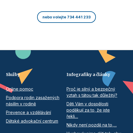
nebo volejte 734 441 233
Služby
Infografiky a články
Online pomoc
Proč je silný a bezpečný
vztah s tátou tak důležitý?
Podpora rodin zasažených
násilím v rodině
Děti Vám v dospělosti
poděkují za to, že jste
Prevence a vzdělávání
řekli…
Dětské advokační centrum
Nikdy není pozdě na to,…