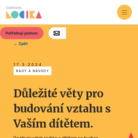
Potřebuji pomoc
← Zpět
17.3.2024
RADY A NÁVODY
Důležité věty pro
budování vztahu s
Vaším dítětem.
Pozitivní vztah rodiče s dítětem se buduje