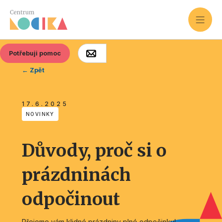
Potřebuji pomoc
← Zpět
17.6.2025
NOVINKY
Důvody, proč si o
prázdninách
odpočinout
Přejeme vám klidné prázdniny plné odpočinku!