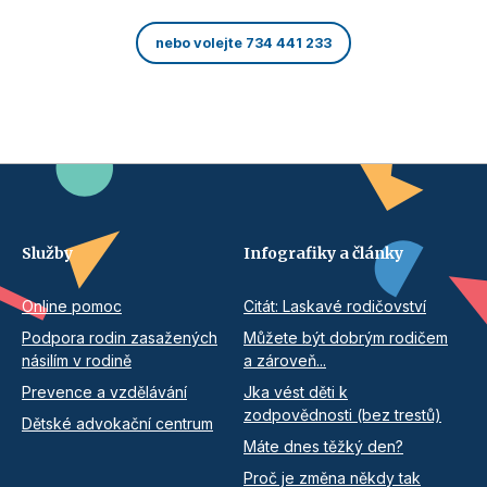
nebo volejte 734 441 233
Služby
Infografiky a články
Online pomoc
Citát: Laskavé rodičovství
Podpora rodin zasažených
Můžete být dobrým rodičem
násilím v rodině
a zároveň...
Prevence a vzdělávání
Jka vést děti k
zodpovědnosti (bez trestů)
Dětské advokační centrum
Máte dnes těžký den?
Proč je změna někdy tak