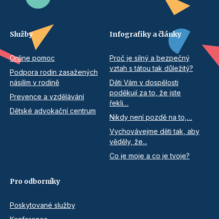
Služby
Infografiky a články
Online pomoc
Proč je silný a bezpečný
vztah s tátou tak důležitý?
Podpora rodin zasažených
násilím v rodině
Děti Vám v dospělosti
poděkují za to, že jste
Prevence a vzdělávání
řekli…
Dětské advokační centrum
Nikdy není pozdě na to,…
Vychovávejme děti tak, aby
věděly, že...
Co je moje a co je tvoje?
Pro odborníky
Poskytované služby