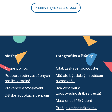
nebo volejte 734 441 233
Služby
Infografiky a články
Online pomoc
Citát: Laskavé rodičovství
Podpora rodin zasažených
Můžete být dobrým rodičem
násilím v rodině
a zároveň...
Prevence a vzdělávání
Jka vést děti k
zodpovědnosti (bez trestů)
Dětské advokační centrum
Máte dnes těžký den?
Proč je změna někdy tak