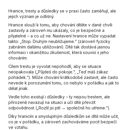
Hranice, tresty a důsledky se v praxi často zaměňují, ale
jejich význam je odlišný.
Hranice slouží k tomu, aby chování dítěte v dané chvíli
zastavily a zároveň mu ukázaly, co je bezpečné a
přijatelné – a co už ne. Nastavení hranice může vypadat
takto: „Stop. Druhým neubližujeme.“ (zároveň fyzicky
zabráním dalšímu ubližování). Dítě tak dostává jasnou
informaci i okamžitou zkušenost, která souvisí s jeho
chováním.
Cílem trestu je vyvolat nepohodlí, aby se situace
neopakovala („Půjdeš do pokoje.“, „Teď máš zákaz
pohádek.“). Může chování krátkodobě zastavit, ale často
nevede k porozumění tomu, co nebylo v pořádku a jak to
dělat jinak.
Vedle toho existují i důsledky – ty nejsou trestem, ale
přirozeně navazují na situaci a učí dítě převzít
odpovědnost („Rozlil jsi pití → společně ho utřeme.“).
Díky hranicím a smysluplným důsledkům se dítě může učit,
co je v pořádku, a zároveň zachováváme pocit bezpečí
ve vztahu.