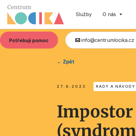
Služby
O nás
info@centrumlocika.cz
Potřebuji pomoc
← Zpět
27.6.2023
RADY A NÁVODY
Impostor
(syndrom