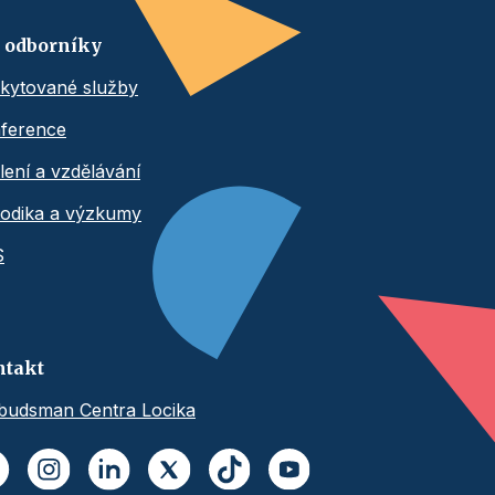
 odborníky
kytované služby
ference
lení a vzdělávání
odika a výzkumy
S
ntakt
udsman Centra Locika