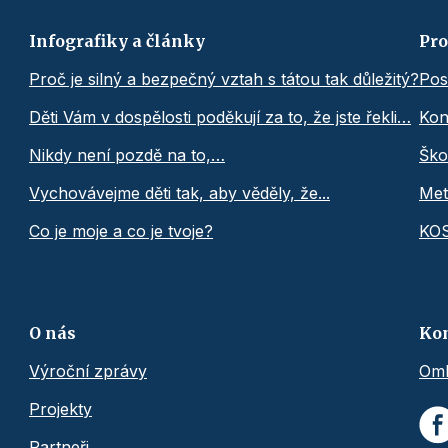
Infografiky a články
Pro
Proč je silný a bezpečný vztah s tátou tak důležitý?
Pos
Děti Vám v dospělosti poděkují za to, že jste řekli…
Kon
Nikdy není pozdě na to,…
Ško
Vychovávejme děti tak, aby věděly, že...
Met
Co je moje a co je tvoje?
KO
O nás
Ko
Výroční zprávy
Omb
Projekty
Partneři