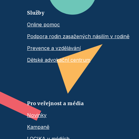
Služby
Online pomoc
Podpora rodin zasažených násilím v rodině
Prevence a vzdělávání
Dětské advokační centrum
Pro veřejnost a média
Novinky
Kampaně
LOCIKA v médiích