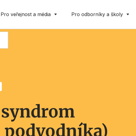
Pro veřejnost a média
Pro odborníky a školy
 syndrom
 podvodníka)