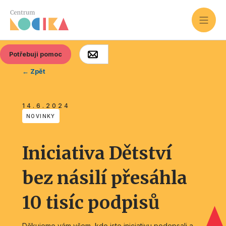
Potřebuji pomoc
← Zpět
14.6.2024
NOVINKY
Iniciativa Dětství
bez násilí přesáhla
10 tisíc podpisů
Děkujeme vám všem, kdo jste iniciativu podepsali a