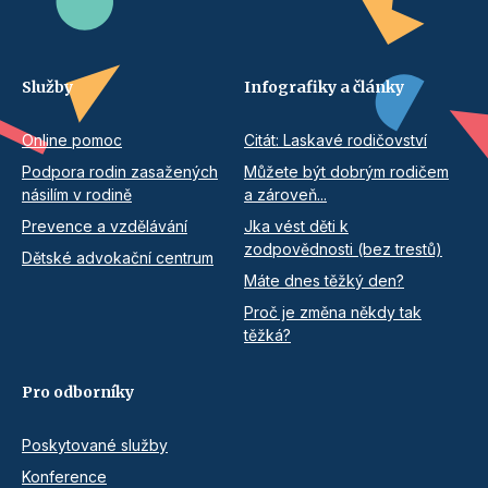
Služby
Infografiky a články
Online pomoc
Citát: Laskavé rodičovství
Podpora rodin zasažených
Můžete být dobrým rodičem
násilím v rodině
a zároveň...
Prevence a vzdělávání
Jka vést děti k
zodpovědnosti (bez trestů)
Dětské advokační centrum
Máte dnes těžký den?
Proč je změna někdy tak
těžká?
Pro odborníky
Poskytované služby
Konference