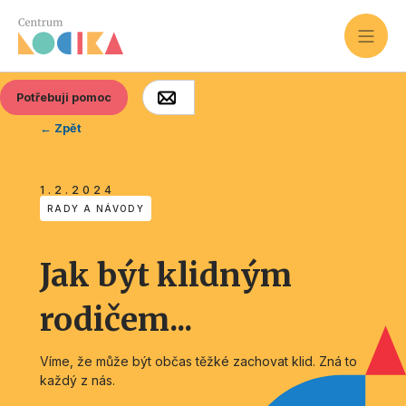
Potřebuji pomoc
← Zpět
1.2.2024
RADY A NÁVODY
Jak být klidným
rodičem...
Víme, že může být občas těžké zachovat klid. Zná to
každý z nás.