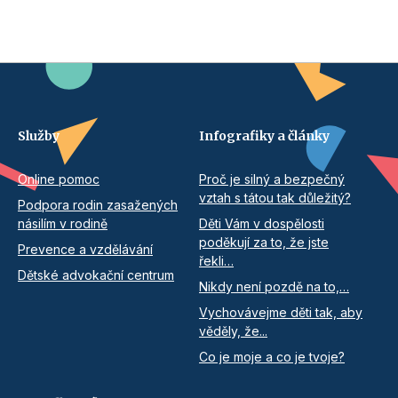
Služby
Infografiky a články
Online pomoc
Proč je silný a bezpečný
vztah s tátou tak důležitý?
Podpora rodin zasažených
násilím v rodině
Děti Vám v dospělosti
poděkují za to, že jste
Prevence a vzdělávání
řekli…
Dětské advokační centrum
Nikdy není pozdě na to,…
Vychovávejme děti tak, aby
věděly, že...
Co je moje a co je tvoje?