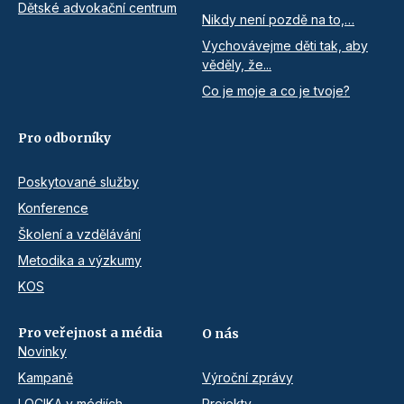
Dětské advokační centrum
Nikdy není pozdě na to,…
Vychovávejme děti tak, aby
věděly, že...
Co je moje a co je tvoje?
Pro odborníky
Poskytované služby
Konference
Školení a vzdělávání
Metodika a výzkumy
KOS
Pro veřejnost a média
O nás
Novinky
Kampaně
Výroční zprávy
LOCIKA v médiích
Projekty