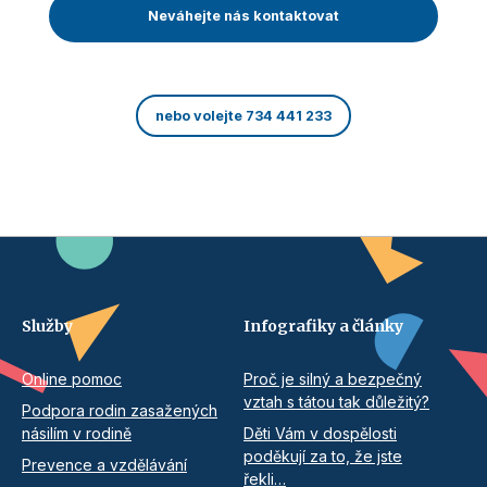
Neváhejte nás kontaktovat
nebo volejte 734 441 233
Služby
Infografiky a články
Online pomoc
Proč je silný a bezpečný
vztah s tátou tak důležitý?
Podpora rodin zasažených
násilím v rodině
Děti Vám v dospělosti
poděkují za to, že jste
Prevence a vzdělávání
řekli…