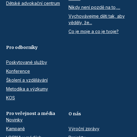
Dětské advokační centrum
Nikdy není pozdě na to,…
Vychovávejme děti tak, aby
věděly, že...
Co je moje a co je tvoje?
Pro odborníky
Poskytované služby
Konference
Školení a vzdělávání
Metodika a výzkumy
KOS
Pro veřejnost a média
O nás
Novinky
Kampaně
Výroční zprávy