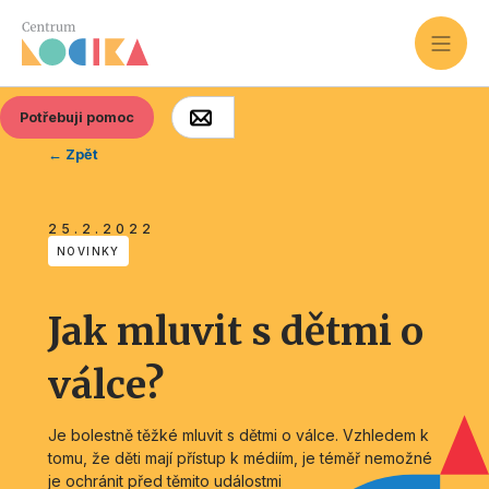
Potřebuji pomoc
← Zpět
25.2.2022
NOVINKY
Jak mluvit s dětmi o
válce?
Je bolestně těžké mluvit s dětmi o válce. Vzhledem k
tomu, že děti mají přístup k médiím, je téměř nemožné
je ochránit před těmito událostmi