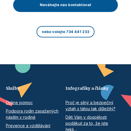
Neváhejte nás kontaktovat
nebo volejte 734 441 233
Služby
Infografiky a články
Online pomoc
Proč je silný a bezpečný
vztah s tátou tak důležitý?
Podpora rodin zasažených
násilím v rodině
Děti Vám v dospělosti
poděkují za to, že jste
Prevence a vzdělávání
řekli…