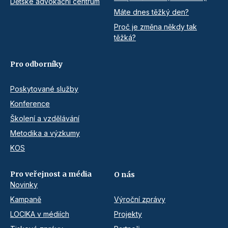
Dětské advokační centrum
Máte dnes těžký den?
Proč je změna někdy tak
těžká?
Pro odborníky
Poskytované služby
Konference
Školení a vzdělávání
Metodika a výzkumy
KOS
Pro veřejnost a média
O nás
Novinky
Kampaně
Výroční zprávy
LOCIKA v médiích
Projekty