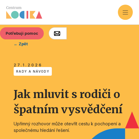
Potřebuji pomoc
← Zpět
27.1.2026
RADY A NÁVODY
Jak mluvit s rodiči o
špatním vysvědčení
Upřímný rozhovor může otevřít cestu k pochopení a
společnému hledání řešení.