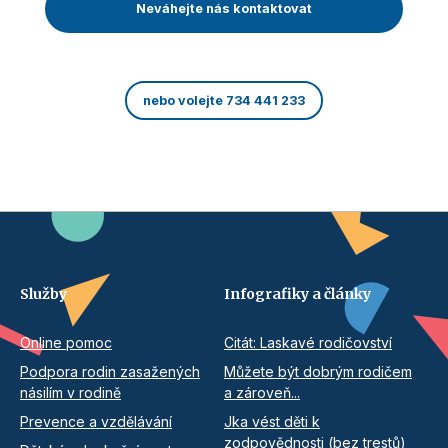
Neváhejte nás kontaktovat
nebo volejte 734 441 233
Služby
Infografiky a články
Online pomoc
Citát: Laskavé rodičovství
Podpora rodin zasažených
Můžete být dobrým rodičem
násilím v rodině
a zároveň...
Prevence a vzdělávání
Jka vést děti k
zodpovědnosti (bez trestů)