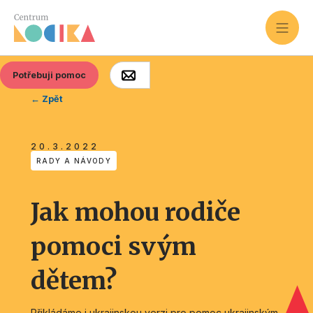
Potřebuji pomoc
← Zpět
20.3.2022
RADY A NÁVODY
Jak mohou rodiče
pomoci svým
dětem?
Přikládáme i ukrajinskou verzi pro pomoc ukrajinským