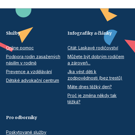
Služby
Infografiky a články
Online pomoc
Citát: Laskavé rodičovství
Podpora rodin zasažených
Můžete být dobrým rodičem
násilím v rodině
a zároveň...
Prevence a vzdělávání
Jka vést děti k
zodpovědnosti (bez trestů)
Dětské advokační centrum
Máte dnes těžký den?
Proč je změna někdy tak
těžká?
Pro odborníky
Poskytované služby