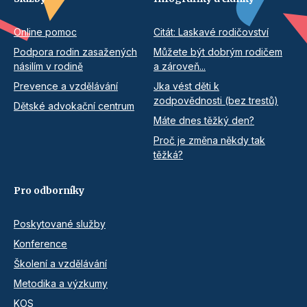
Online pomoc
Citát: Laskavé rodičovství
Podpora rodin zasažených
Můžete být dobrým rodičem
násilím v rodině
a zároveň...
Prevence a vzdělávání
Jka vést děti k
zodpovědnosti (bez trestů)
Dětské advokační centrum
Máte dnes těžký den?
Proč je změna někdy tak
těžká?
Pro odborníky
Poskytované služby
Konference
Školení a vzdělávání
Metodika a výzkumy
KOS