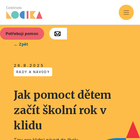
Potřebuji pomoc
← Zpět
26.8.2025
RADY A NÁVODY
Jak pomoct dětem
začít školní rok v
klidu
Tipy pro klidný návrat do školy.