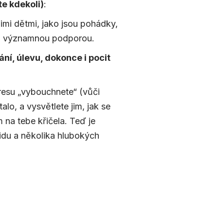
te kdekoli)
:
šimi dětmi, jako jsou pohádky,
mi významnou podporou.
ní, úlevu, dokonce i pocit
tresu „vybouchnete“ (vůči
lo, a vysvětlete jim, jak se
 na tebe křičela. Teď je
klidu a několika hlubokých