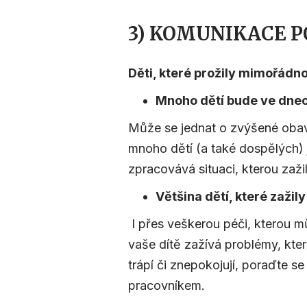
3) KOMUNIKACE P
Děti, které prožily mimořádno
Mnoho dětí bude ve dnec
Může se jednat o zvýšené obav
mnoho dětí (a také dospělých) je
zpracovává situaci, kterou zažil
Většina dětí, které zažil
I přes veškerou péči, kterou 
vaše dítě zažívá problémy, kte
trápí či znepokojují, poraďte
pracovníkem.