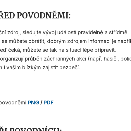
ŘED POVODNĚMI:
í zdroj, sledujte vývoj událostí pravidelně a střídmě.
tuce se můžete obrátit, dobrým zdrojem informací je nap
eď čeká, můžete se tak na situaci lépe připravit.
 organizují průběh záchranných akcí (např. hasiči, poli
i vašim blízkým zajistit bezpečí.
d povodněmi
PNG
/
PDF