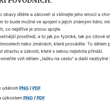
ŘI POVODNÍCH:
 obavy dítěte a zároveň si všímejte jeho emocí a chov
jen to bude možné ve spojení s jejich známými lidmi, 
, co nejdříve je znovu spojte.
ečnější prostředí, a to jak po fyzické, tak po citové s
činnostech nebo změnách, které provádíte. To dětem
st strachu a úzkosti, které s sebou nejistota přináší.
meňte vzít dětem „tašku na cestu“ a další nezbytné 
 události
PNG
/
PDF
 a úzkostem
PNG
/
PDF