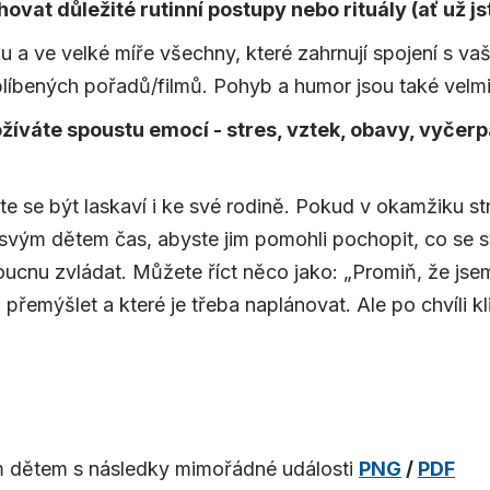
ovat důležité rutinní postupy nebo rituály (ať už js
ku a ve velké míře všechny, které zahrnují spojení s va
blíbených pořadů/filmů. Pohyb a humor jsou také vel
váte spoustu emocí - stres, vztek, obavy, vyčerpá
te se být laskaví i ke své rodině. Pokud v okamžiku s
vým dětem čas, abyste jim pomohli pochopit, co se sta
ucnu zvládat. Můžete říct něco jako: „Promiň, že jsem
 přemýšlet a které je třeba naplánovat. Ale po chvíli 
 dětem s následky mimořádné události
PNG
/
PDF