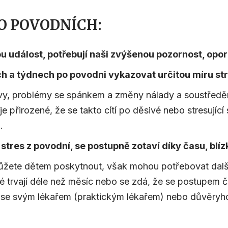
O POVODNÍCH:
u událost, potřebují naši zvýšenou pozornost, opo
h a týdnech po povodni vykazovat určitou míru st
y, problémy se spánkem a změny nálady a soustředěn
 přirozené, že se takto cítí po děsivé nebo stresující
.
y stres z povodní, se postupně zotaví díky času, blí
můžete dětem poskytnout, však mohou potřebovat dal
ré trvají déle než měsíc nebo se zdá, že se postupem 
 se se svým lékařem (praktickým lékařem) nebo důvěr