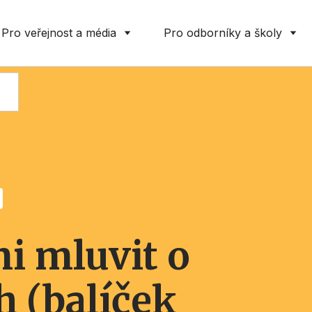
Pro veřejnost a média
Pro odborníky a školy
mi mluvit o
 (balíček