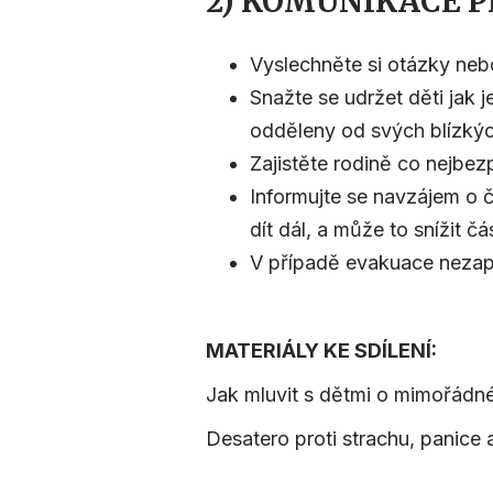
2) KOMUNIKACE P
Vyslechněte si otázky nebo
Snažte se udržet děti jak 
odděleny od svých blízkých
Zajistěte rodině co nejbezp
Informujte se navzájem o 
dít dál, a může to snížit čá
V případě evakuace nezapo
MATERIÁLY KE SDÍLENÍ:
Jak mluvit s dětmi o mimořádné
Desatero proti strachu, panice