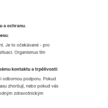
ru a ochranu.
resu
:
í. Je to očekávané - pro
 situaci. Organismus tím
zkému kontaktu a trpělivosti:
ší odbornou podporu. Pokud
času zhoršují, nebo pokud vás
yhodným zdravotnickým