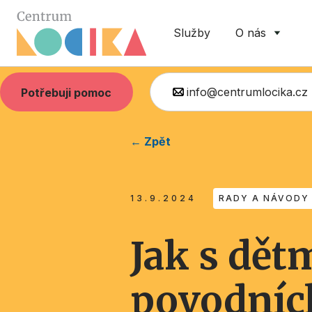
Služby
O nás
info@centrumlocika.cz
Potřebuji pomoc
← Zpět
13.9.2024
RADY A NÁVODY
Jak s dět
povodních