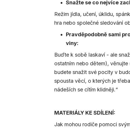
Snažte se co nejvíce zach
Režim jídla, učení, úklidu, spán
hra nebo společné sledování o
Pravděpodobně sami proží
viny:
Buďte k sobě laskaví - ale snaž
ostatním nebo dětem), věnujte s
budete snažit své pocity v budo
spousta věcí, o kterých je třeba
nádeších se cítím klidněji.“
MATERIÁLY KE SDÍLENÍ:
Jak mohou rodiče pomoci svým