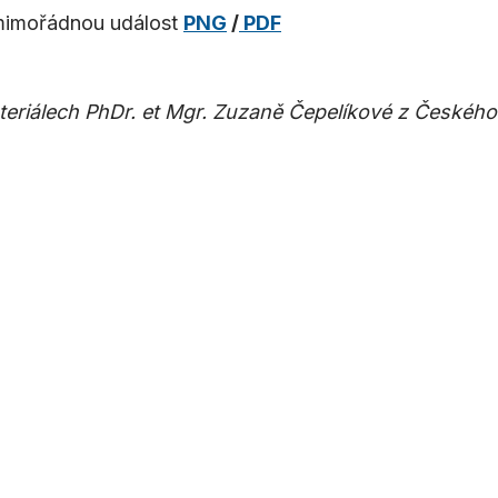
 mimořádnou událost
PNG
/
PDF
eriálech PhDr. et Mgr. Zuzaně Čepelíkové z Českého 