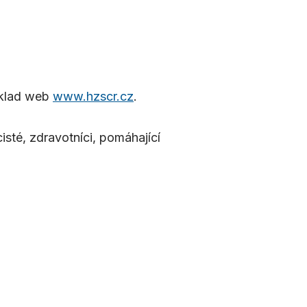
říklad web
www.hzscr.cz
.
cisté, zdravotníci, pomáhající