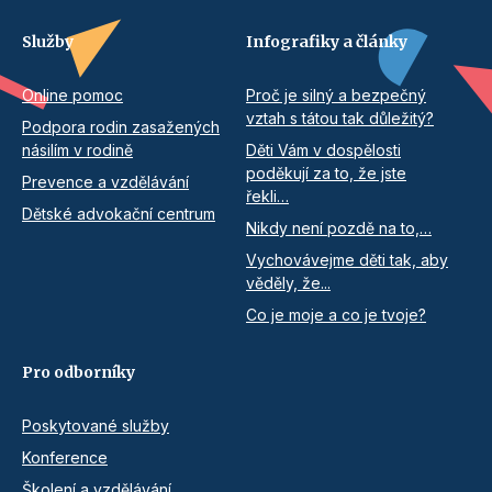
Služby
Infografiky a články
Online pomoc
Proč je silný a bezpečný
vztah s tátou tak důležitý?
Podpora rodin zasažených
násilím v rodině
Děti Vám v dospělosti
poděkují za to, že jste
Prevence a vzdělávání
řekli…
Dětské advokační centrum
Nikdy není pozdě na to,…
Vychovávejme děti tak, aby
věděly, že...
Co je moje a co je tvoje?
Pro odborníky
Poskytované služby
Konference
Školení a vzdělávání