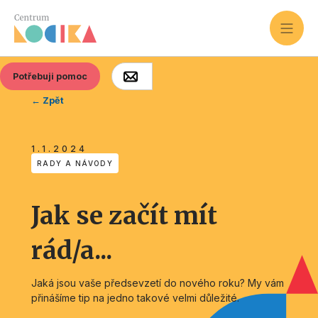
Potřebuji pomoc
← Zpět
1.1.2024
RADY A NÁVODY
Jak se začít mít
rád/a...
Jaká jsou vaše předsevzetí do nového roku? My vám
přinášíme tip na jedno takové velmi důležité.