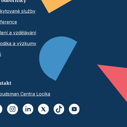
 odborníky
kytované služby
ference
lení a vzdělávání
odika a výzkumy
S
ntakt
udsman Centra Locika