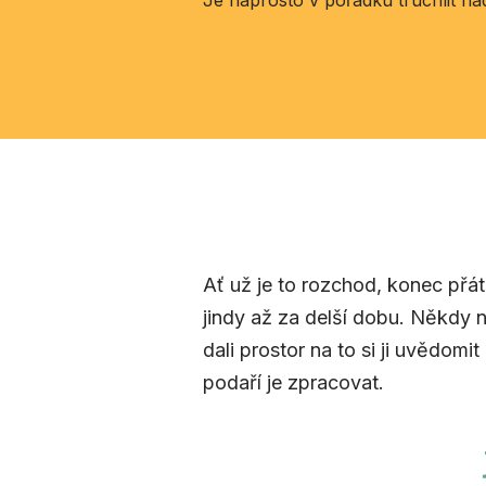
Je naprosto v pořádku truchlit nad
Ať už je to rozchod, konec přá
jindy až za delší dobu. Někdy n
dali prostor na to si ji uvědomi
podaří je zpracovat.