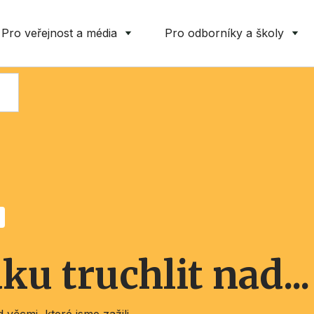
Pro veřejnost a média
Pro odborníky a školy
ku truchlit nad...