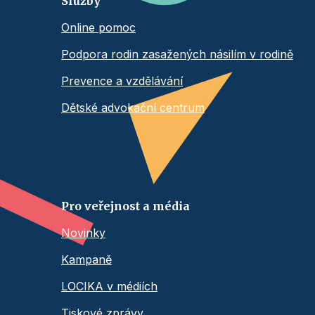
Služby
Online pomoc
Podpora rodin zasažených násilím v rodině
Prevence a vzdělávání
Dětské advokační centrum
Pro veřejnost a média
Novinky
Kampaně
LOCIKA v médiích
Tiskové zprávy