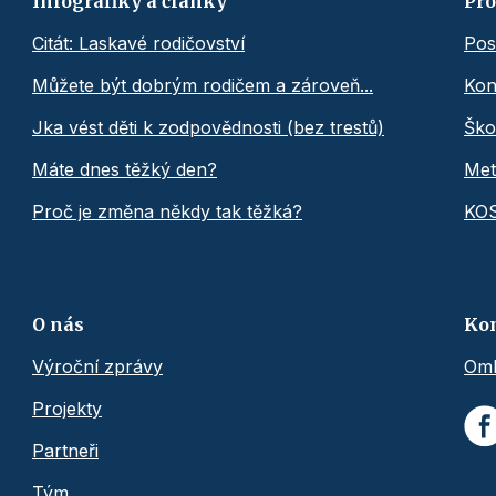
Infografiky a články
Pro
Citát: Laskavé rodičovství
Pos
Můžete být dobrým rodičem a zároveň...
Kon
Jka vést děti k zodpovědnosti (bez trestů)
Ško
Máte dnes těžký den?
Met
Proč je změna někdy tak těžká?
KO
O nás
Ko
Výroční zprávy
Omb
Projekty
Partneři
Tým