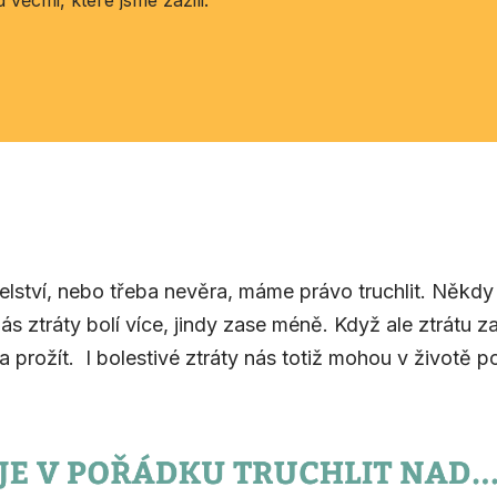
 věcmi, které jsme zažili.
telství, nebo třeba nevěra, máme právo truchlit. Někd
ás ztráty bolí více, jindy zase méně. Když ale ztrátu z
t a prožít. I bolestivé ztráty nás totiž mohou v životě