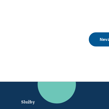
Nevá
Služby