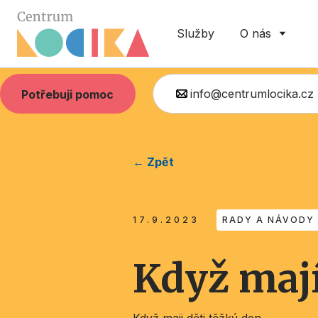
Služby
O nás
info@centrumlocika.cz
Potřebuji pomoc
← Zpět
17.9.2023
RADY A NÁVODY
Když mají