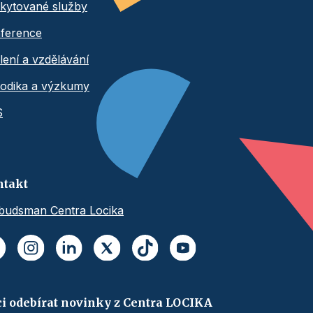
kytované služby
ference
lení a vzdělávání
odika a výzkumy
S
ntakt
udsman Centra Locika
i odebírat novinky z Centra LOCIKA