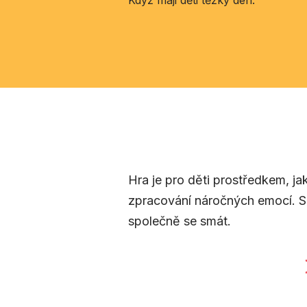
Když maji děti těžký den.
Hra je pro děti prostředkem, j
zpracování náročných emocí. Sp
společně se smát.