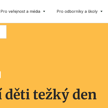
Pro veřejnost a média
Pro odborníky a školy
 děti težký den