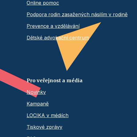
Online pomoc
Podpora rodin zasažených násilím v rodině
Prevence a vzdělávání
Dětské advokační centrum
Pro veřejnost a média
Novinky
Kampaně
LOCIKA v médiích
Tiskové zprávy