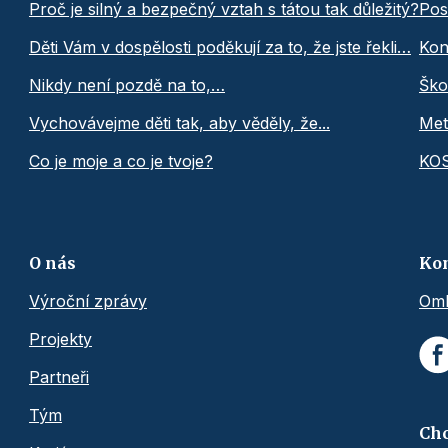
Proč je silný a bezpečný vztah s tátou tak důležitý?
Pos
Děti Vám v dospělosti poděkují za to, že jste řekli…
Kon
Nikdy není pozdě na to,…
Ško
Vychovávejme děti tak, aby věděly, že...
Met
Co je moje a co je tvoje?
KO
O nás
Ko
Výroční zprávy
Omb
Projekty
Partneři
Tým
Chc