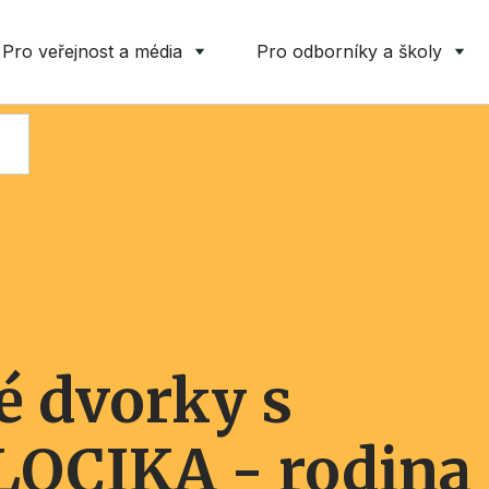
Pro veřejnost a média
Pro odborníky a školy
é dvorky s
LOCIKA - rodina