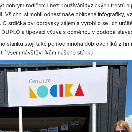
být dobrým rodičem i bez používání fyzických trestů 
í. Všichni si mohli odnést naše oblíbené infografiky, vz
 O srdíčka byl obrovský zájem a vyrobilo se jich určitě
O DUPLO a tipovací výzva s odměnou v podobě stave
 stánku stojí také pomoc mnoha dobrovolníků z firm
tří všem návštěvníkům našeho stánku!