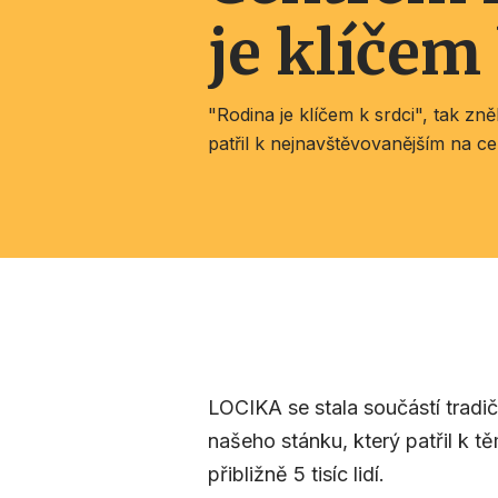
je klíčem 
"Rodina je klíčem k srdci", tak zn
patřil k nejnavštěvovanějším na ce
LOCIKA se stala součástí tradič
našeho stánku, který patřil k 
přibližně 5 tisíc lidí.