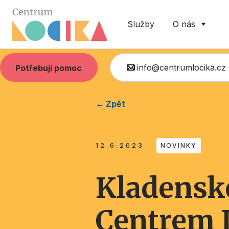
Služby
O nás
info@centrumlocika.cz
Potřebuji pomoc
← Zpět
12.6.2023
NOVINKY
Kladensk
Centrem 