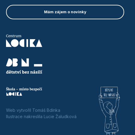
Web vytvořil Tomáš Bdínka
Ilustrace nakreslila Lucie Žaludková