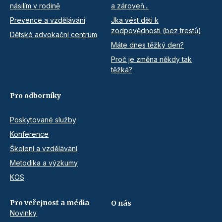
násilím v rodině
a zároveň...
Prevence a vzdělávání
Jka vést děti k
zodpovědnosti (bez trestů)
Dětské advokační centrum
Máte dnes těžký den?
Proč je změna někdy tak
těžká?
Pro odborníky
Poskytované služby
Konference
Školení a vzdělávání
Metodika a výzkumy
KOS
Pro veřejnost a média
O nás
Novinky