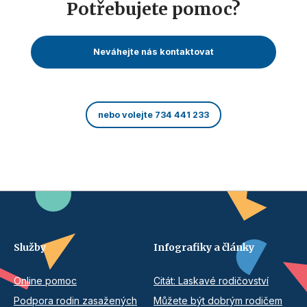
Potřebujete pomoc?
Neváhejte nás kontaktovat
nebo volejte 734 441 233
Služby
Infografiky a články
Online pomoc
Citát: Laskavé rodičovství
Podpora rodin zasažených
Můžete být dobrým rodičem