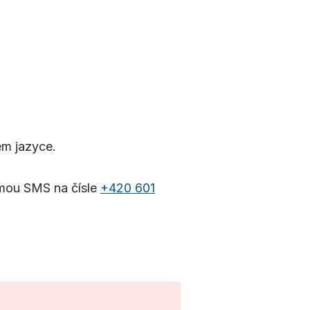
ém jazyce.
rmou SMS na čísle
+420 601