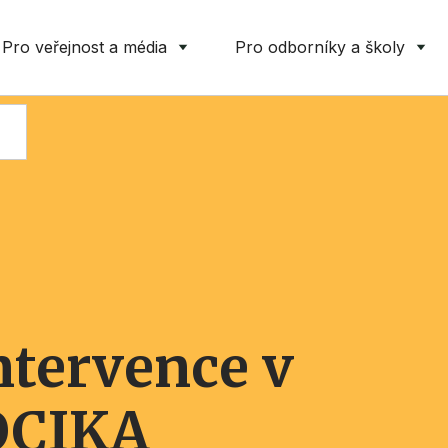
Pro veřejnost a média
Pro odborníky a školy
ntervence v
OCIKA