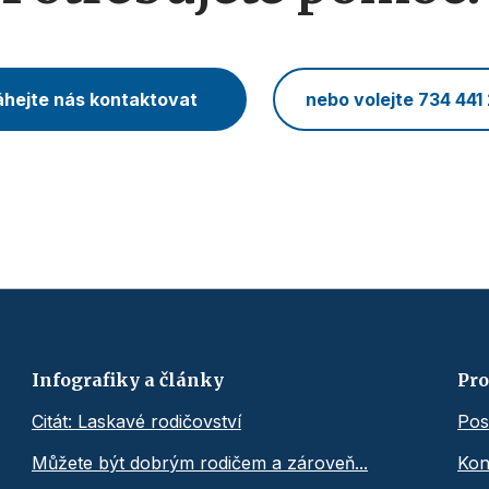
hejte nás kontaktovat
nebo volejte 734 441
Infografiky a články
Pro
Citát: Laskavé rodičovství
Pos
Můžete být dobrým rodičem a zároveň...
Kon