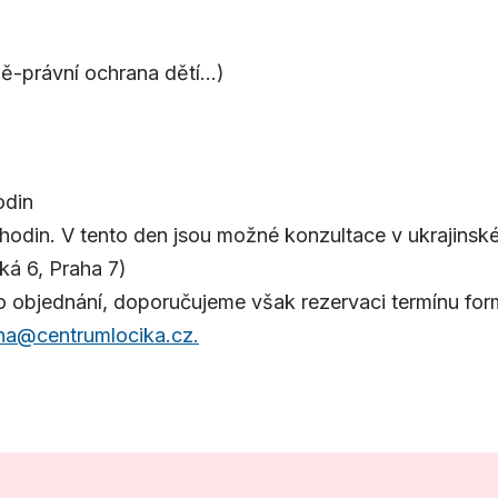
ně-právní ochrana dětí...)
hodin
 hodin. V tento den jsou možné konzultace v ukrajinsk
á 6, Praha 7)
ího objednání, doporučujeme však rezervaci termínu fo
na@centrumlocika.cz.