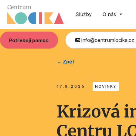
Služby
O nás
info@centrumlocika.cz
Potřebuji pomoc
← Zpět
17.9.2025
NOVINKY
Krizová i
Centru L