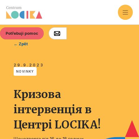
Potřebuji pomoc
← Zpět
29.9.2023
NOVINKY
Кризова
інтервенція в
Центрі LOCIKA!
Щочетверга від 16 до 18 години