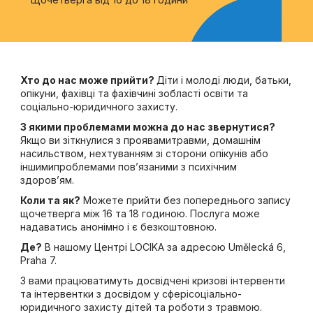
Хто до нас може прийти?
Діти і молоді люди, батьки,
опікуни, фахівці та фахівчині зобласті освіти та
соціально-юридичного захисту.
З якими проблемами можна до нас звернутися?
Якщо ви зіткнулися з проявамитравми, домашнім
насильством, нехтуванням зі сторони опікунів або
іншимипроблемами повʼязаними з психічним
здоровʼям.
Коли та як?
Можете прийти без попереднього запису
щочетверга між 16 та 18 годиною. Послуга може
надаватись анонімно і є безкоштовною.
Де?
В нашому Центрі LOCIKA за адресою Umělecká 6,
Praha 7.
З вами працюватимуть досвідчені кризові інтервенти
та інтервентки з досвідом у сферісоціально-
юридичного захисту дітей та роботи з травмою.