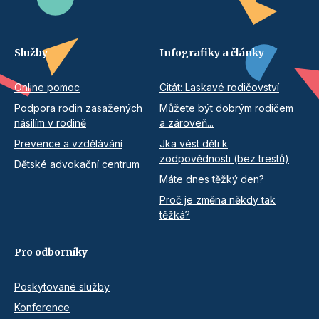
Služby
Infografiky a články
Online pomoc
Citát: Laskavé rodičovství
Podpora rodin zasažených
Můžete být dobrým rodičem
násilím v rodině
a zároveň...
Prevence a vzdělávání
Jka vést děti k
zodpovědnosti (bez trestů)
Dětské advokační centrum
Máte dnes těžký den?
Proč je změna někdy tak
těžká?
Pro odborníky
Poskytované služby
Konference