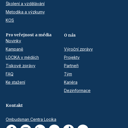
Školení a vzdělávání
Metodika a výzkumy
KOS
Pro veřejnost a média
O nás
Novinky
Kampaně
Výroční zprávy
LOCIKA v médiích
Projekty
Tiskové zprávy
Partneři
FAQ
Tým
Ke stažení
Kariéra
Dezinformace
Kontakt
Ombudsman Centra Locika