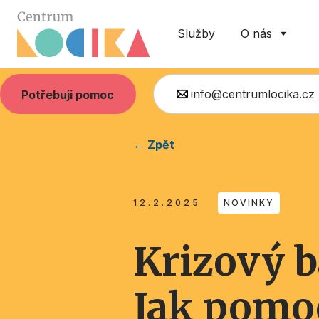
Služby
O nás
info@centrumlocika.cz
Potřebuji pomoc
← Zpět
12.2.2025
NOVINKY
Krizový b
Jak pomoc