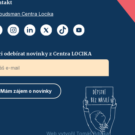
ntakt
udsman Centra Locika
i odebírat novinky z Centra LOCIKA
Web vytvořil Tomáš Bdínka