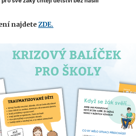
í pro své žáky chtějí dětství bez násilí
žení najdete
ZDE.