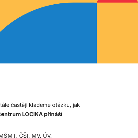
tále častěji klademe otázku, jak
Centrum LOCIKA přináší
 MŠMT, ČŠI, MV, ÚV,