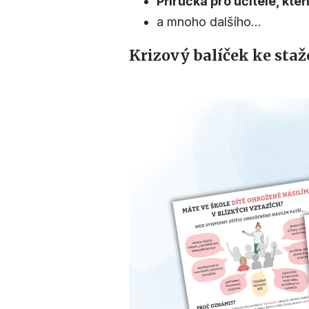
Příručka pro učitele, kteř
a mnoho dalšího…
Krizový balíček ke sta