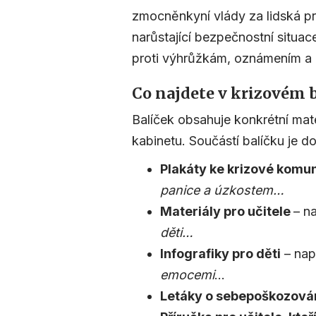
zmocněnkyní vlády za lidská pr
narůstající bezpečnostní situac
proti výhrůžkám, oznámením a 
Co najdete v krizovém 
Balíček obsahuje konkrétní mate
kabinetu. Součástí balíčku je 
Plakáty ke krizové komu
panice a úzkostem…
Materiály pro učitele
– n
děti…
Infografiky pro děti
– nap
emocemi
…
Letáky o sebepoškozová