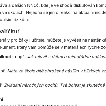
áva a dalších NNO), kde je ve shodě diskutován kompl
e ve školách. Nejedná se jen o reakci na aktuální incid
dalším rizikům.
balíčku?
riály pro žáky i učitele, můžete je vyvěsit na nástěn
dokument, který vám pomůže se v materiálech rychle zo
nikaci
– např.
Jak mluvit s dětmi o mimořádné událos
apř.
Máte ve škole dítě ohrožené násilím v blízkých vz
ř.
Zvládání náročných pocitů
,
Tvá bolest je skutečná i
ní