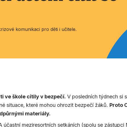
ě
izové komunikaci pro děti i učitele.
i ve škole cítily v bezpečí.
V posledních týdnech si s
né situace, které mohou ohrozit bezpečí žáků.
Proto 
odpůrnými materiály.
účastní meziresortních setkáních (spolu se zástupci