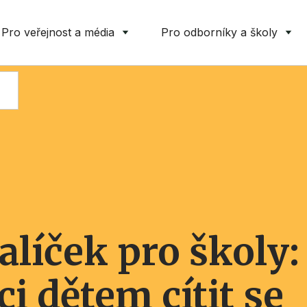
Pro veřejnost a média
Pro odborníky a školy
alíček pro školy:
i dětem cítit se