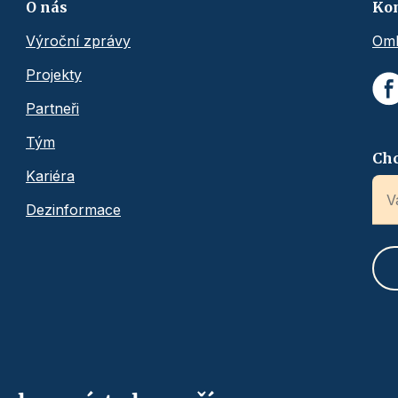
O nás
Ko
Výroční zprávy
Omb
Projekty
Partneři
Tým
Chc
Kariéra
Dezinformace