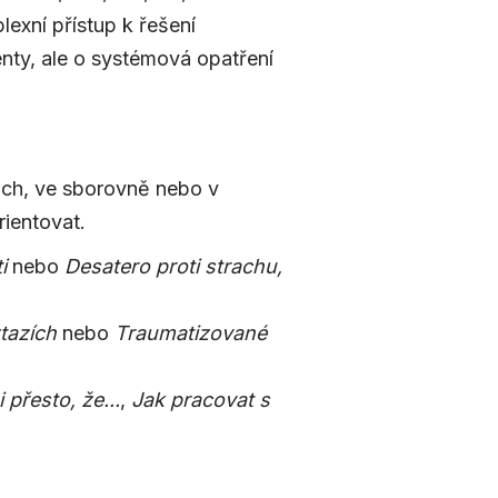
exní přístup k řešení
enty, ale o systémová opatření
kách, ve sborovně nebo v
rientovat.
ti
nebo
Desatero proti strachu,
tazích
nebo
Traumatizované
 přesto, že...
,
Jak pracovat s