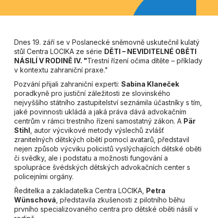
Dnes 19. září se v Poslanecké sněmovně uskutečnil kulatý
stůl Centra LOCIKA ze série
DĚTI – NEVIDITELNÉ OBĚTI
NÁSILÍ V RODINĚ IV. "
Trestní řízení očima dítěte – příklady
v kontextu zahraniční praxe."
Pozvání přijali zahraniční experti:
Sabina Klaneček
poradkyně pro justiční záležitosti ze slovinského
nejvyššího státního zastupitelství seznámila účastníky s tím,
jaké povinnosti ukládá a jaká práva dává advokačním
centrům v rámci trestního řízení samostatný zákon. A
Pär
Stihl
, autor výcvikové metody výslechů zvlášť
zranitelných dětských obětí pomocí avatarů, představil
nejen způsob výcviku policistů vyslýchajících dětské oběti
či svědky, ale i podstatu a možnosti fungování a
spolupráce švédských dětských advokačních center s
policejními orgány.
Ředitelka a zakladatelka Centra LOCIKA,
Petra
Wünschová
, představila zkušenosti z pilotního běhu
prvního specializovaného centra pro dětské oběti násilí v