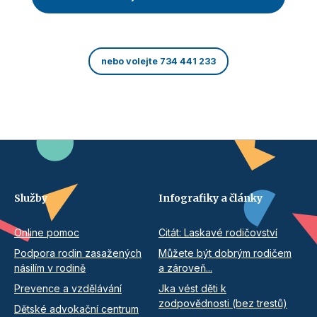
nebo volejte 734 441 233
Služby
Infografiky a články
Online pomoc
Citát: Laskavé rodičovství
Podpora rodin zasažených
Můžete být dobrým rodičem
násilím v rodině
a zároveň...
Prevence a vzdělávání
Jka vést děti k
zodpovědnosti (bez trestů)
Dětské advokační centrum