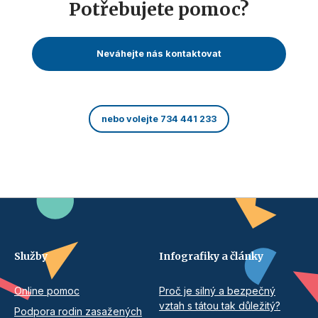
Potřebujete pomoc?
Neváhejte nás kontaktovat
nebo volejte 734 441 233
Služby
Infografiky a články
Online pomoc
Proč je silný a bezpečný
vztah s tátou tak důležitý?
Podpora rodin zasažených