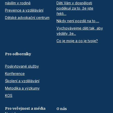
násilím v rodině
Děti Vám v dospělosti
poděkují za to, že jste
Prevence a vzdělávání
řekli…
Dětské advokační centrum
Nikdy není pozdě na to,…
Vychovávejme děti tak, aby
věděly, že...
Co je moje a co je tvoje?
Pro odborníky
Poskytované služby
Konference
Školení a vzdělávání
Metodika a výzkumy
KOS
Pro veřejnost a média
O nás