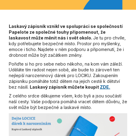
Laskavý zápisník vznikl ve spolupráci se společností
Papelote ze společné touhy připomenout, že
laskavost může měnit nás i svět okolo.
Je tu pro chvíle,
kdy potřebujete bezpečné místo. Prostor pro myšlenky,
emoce i ticho. Najdete v něm podporu a připomenutí, že i
drobnost může být začátkem změny.
Pořiďte si ho pro sebe nebo někoho, na kom vám záleží.
Uděláte tím radost nejen sobě, ale bude to zároveň ten
nejlepší narozeninový dárek pro LOCIKU. Zakoupením
zápisníku pomáháte totiž dětem na jejich cestě k dětství
bez násilí.
Laskavý zápisník můžete koupit
ZDE.
Z celého srdce děkujeme všem, kdo byli a jsou součástí
naší cesty. Vaše podpora pomáhá vracet dětem důvěru, že
svět může být bezpečné a laskavé místo.