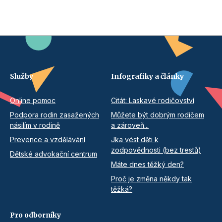
Služby
Infografiky a články
Online pomoc
Citát: Laskavé rodičovství
Podpora rodin zasažených
Můžete být dobrým rodičem
násilím v rodině
a zároveň...
Prevence a vzdělávání
Jka vést děti k
zodpovědnosti (bez trestů)
Dětské advokační centrum
Máte dnes těžký den?
Proč je změna někdy tak
těžká?
Pro odborníky