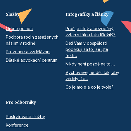
Služby
Infografiky a články
Online pomoc
Proč je silný a bezpečný
vztah s tátou tak důležitý?
Podpora rodin zasažených
násilím v rodině
Děti Vám v dospělosti
poděkují za to, že jste
Prevence a vzdělávání
řekli…
Dětské advokační centrum
Nikdy není pozdě na to,…
Vychovávejme děti tak, aby
věděly, že...
Co je moje a co je tvoje?
Pro odborníky
Poskytované služby
Konference