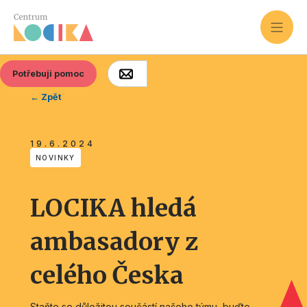
Potřebuji pomoc
← Zpět
19.6.2024
NOVINKY
LOCIKA hledá
ambasadory z
celého Česka
Staňte se důležitou součástí našeho týmu, buďte