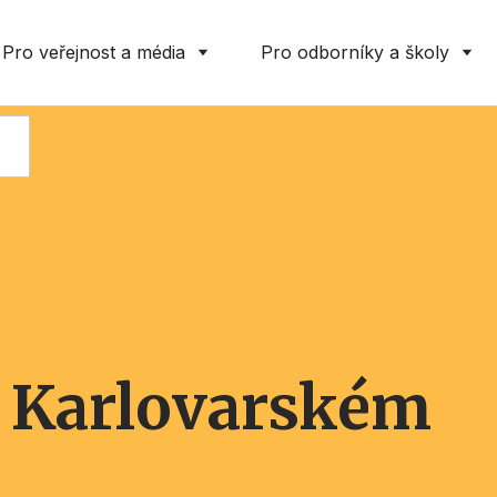
Pro veřejnost a média
Pro odborníky a školy
 Karlovarském