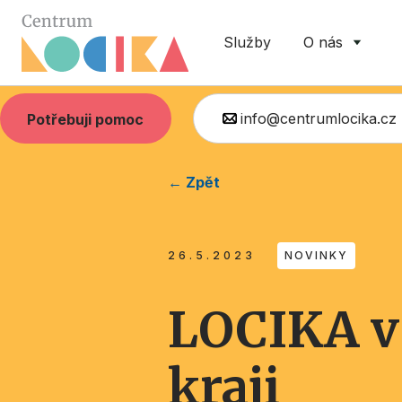
Služby
O nás
info@centrumlocika.cz
Potřebuji pomoc
← Zpět
26.5.2023
NOVINKY
LOCIKA v
kraji