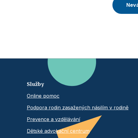
Nevá
Služby
Online pomoc
Podpora rodin zasažených násilím v rodině
Prevence a vzdělávání
Dětské advokační centrum