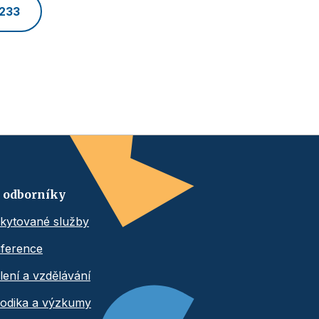
 233
 odborníky
kytované služby
ference
lení a vzdělávání
odika a výzkumy