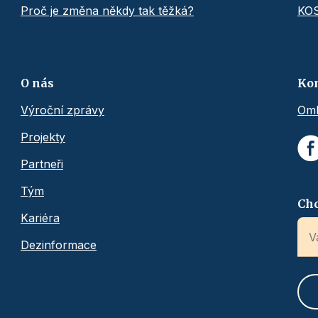
Proč je změna někdy tak těžká?
KO
O nás
Ko
Výroční zprávy
Omb
Projekty
Partneři
Tým
Chc
Kariéra
Dezinformace