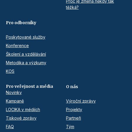
Proč je změna někdy tak
těžká?
Pro odborníky
Poskytované služby
Konference
Školení a vzdělávání
Metodika a výzkumy
KOS
Pro veřejnost a média
O nás
Novinky
Kampaně
Výroční zprávy
LOCIKA v médiích
Projekty
Tiskové zprávy
Partneři
FAQ
Tým