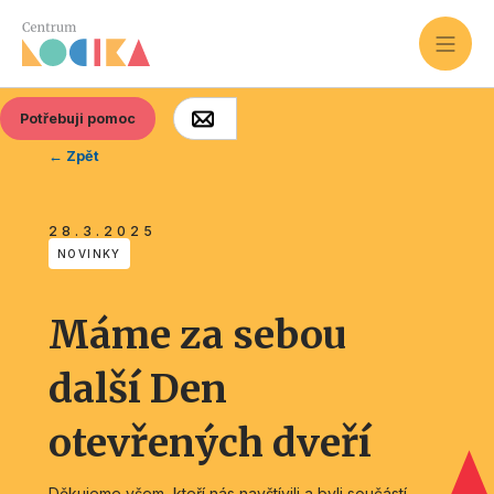
Potřebuji pomoc
← Zpět
28.3.2025
NOVINKY
Máme za sebou
další Den
otevřených dveří
Děkujeme všem, kteří nás navštívili a byli součástí