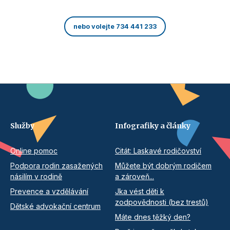
nebo volejte 734 441 233
Služby
Infografiky a články
Online pomoc
Citát: Laskavé rodičovství
Podpora rodin zasažených
Můžete být dobrým rodičem
násilím v rodině
a zároveň...
Prevence a vzdělávání
Jka vést děti k
zodpovědnosti (bez trestů)
Dětské advokační centrum
Máte dnes těžký den?