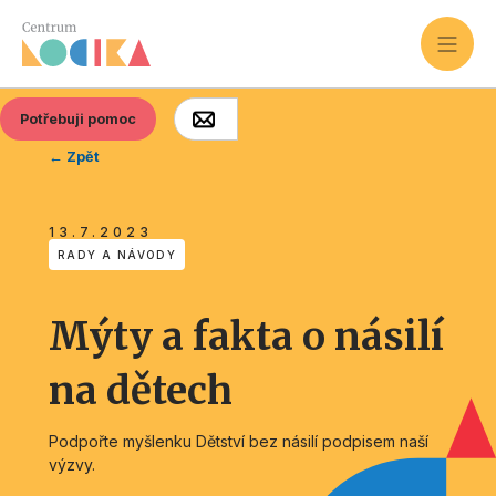
Potřebuji pomoc
← Zpět
13.7.2023
RADY A NÁVODY
Mýty a fakta o násilí
na dětech
Podpořte myšlenku Dětství bez násilí podpisem naší
výzvy.