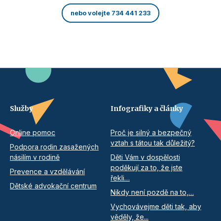
nebo volejte 734 441 233
Služby
Infografiky a články
Online pomoc
Proč je silný a bezpečný
vztah s tátou tak důležitý?
Podpora rodin zasažených
násilím v rodině
Děti Vám v dospělosti
poděkují za to, že jste
Prevence a vzdělávání
řekli…
Dětské advokační centrum
Nikdy není pozdě na to,…
Vychovávejme děti tak, aby
věděly, že...