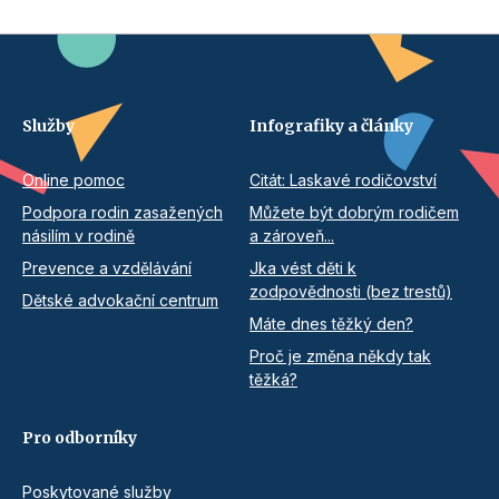
Služby
Infografiky a články
Online pomoc
Citát: Laskavé rodičovství
Podpora rodin zasažených
Můžete být dobrým rodičem
násilím v rodině
a zároveň...
Prevence a vzdělávání
Jka vést děti k
zodpovědnosti (bez trestů)
Dětské advokační centrum
Máte dnes těžký den?
Proč je změna někdy tak
těžká?
Pro odborníky
Poskytované služby