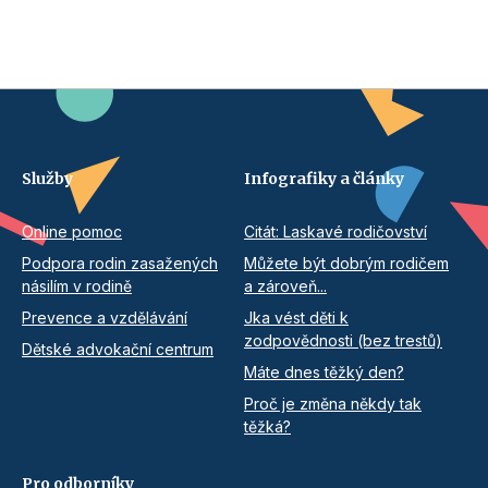
Služby
Infografiky a články
Online pomoc
Citát: Laskavé rodičovství
Podpora rodin zasažených
Můžete být dobrým rodičem
násilím v rodině
a zároveň...
Prevence a vzdělávání
Jka vést děti k
zodpovědnosti (bez trestů)
Dětské advokační centrum
Máte dnes těžký den?
Proč je změna někdy tak
těžká?
Pro odborníky