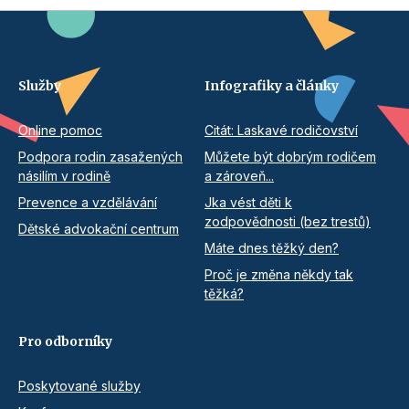
Služby
Infografiky a články
Online pomoc
Citát: Laskavé rodičovství
Podpora rodin zasažených
Můžete být dobrým rodičem
násilím v rodině
a zároveň...
Prevence a vzdělávání
Jka vést děti k
zodpovědnosti (bez trestů)
Dětské advokační centrum
Máte dnes těžký den?
Proč je změna někdy tak
těžká?
Pro odborníky
Poskytované služby