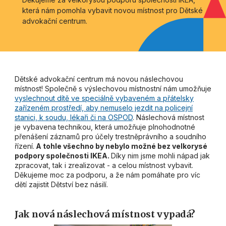
která nám pomohla vybavit novou místnost pro Dětské
advokační centrum.
Dětské advokační centrum má novou náslechovou
místnost! Společně s výslechovou místnostní nám umožňuje
vyslechnout dítě ve speciálně vybaveném a přátelsky
zařízeném prostředí, aby nemuselo jezdit na policejní
stanici, k soudu, lékaři či na OSPOD
. Náslechová místnost
je vybavena technikou, která umožňuje plnohodnotné
přenášení záznamů pro účely trestněprávního a soudního
řízení.
A tohle všechno by nebylo možné bez velkorysé
podpory společnosti IKEA.
Díky nim jsme mohli nápad jak
zpracovat, tak i zrealizovat - a celou místnost vybavit.
Děkujeme moc za podporu, a že nám pomáhate pro víc
dětí zajistit Dětství bez násilí.
Jak nová náslechová místnost vypadá?