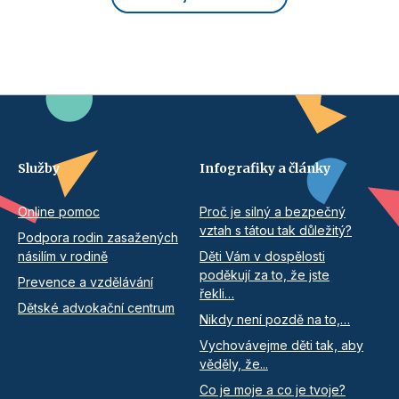
Služby
Infografiky a články
Online pomoc
Proč je silný a bezpečný
vztah s tátou tak důležitý?
Podpora rodin zasažených
násilím v rodině
Děti Vám v dospělosti
poděkují za to, že jste
Prevence a vzdělávání
řekli…
Dětské advokační centrum
Nikdy není pozdě na to,…
Vychovávejme děti tak, aby
věděly, že...
Co je moje a co je tvoje?