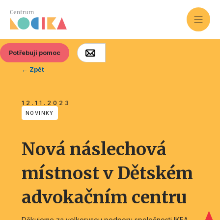
Potřebuji pomoc
← Zpět
12.11.2023
NOVINKY
Nová náslechová
místnost v Dětském
advokačním centru
Děkujeme za velkorysou podporu společnosti IKEA,