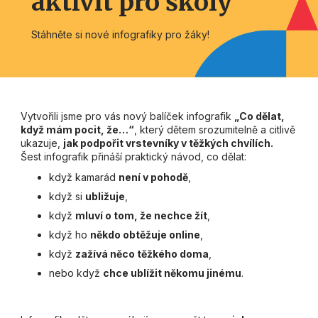
aktivit pro školy
Stáhněte si nové infografiky pro žáky!
Vytvořili jsme pro vás nový balíček infografik
„Co dělat,
když mám pocit, že…“
, který dětem srozumitelně a citlivě
ukazuje,
jak podpořit vrstevníky v těžkých chvílích.
Šest infografik přináší praktický návod, co dělat:
když kamarád
není v pohodě
,
když si
ubližuje
,
když
mluví o tom, že nechce žít
,
když ho
někdo obtěžuje online
,
když
zažívá něco těžkého doma
,
nebo když
chce ublížit někomu jinému
.