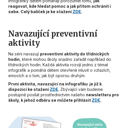
Infografiky dětem pomáhají porozumět tomu,
jak
reagovat, kde hledat pomoc a jak přitom ochránit i
sebe. Celý balíček je ke stažení
ZDE
.
Navazující preventivní
aktivity
Na sérii navazují
preventivní aktivity do třídnických
hodin
, které mohou školy snadno zařadit například do
třídnických hodin. Každá aktivita rozvíjí jedno z témat
infografik a pomáhá dětem otevřeně mluvit o vztazích,
emocích a o tom, jak být oporou druhým.
První aktivita, navazující na infografiku je již k
dispozici ke stažení
ZDE
.
Zbývající vám budeme
postupně posílat prostřednictvím našeho
newsletteru pro
školy, k jehož odběru se můžete přihlásit
ZDE
.