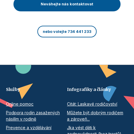
Neváhejte nás kontaktovat
nebo volejte 734 441 233
Služby
Infografiky a články
Online pomoc
Citát: Laskavé rodičovství
Podpora rodin zasažených
Můžete být dobrým rodičem
násilím v rodině
a zároveň...
Prevence a vzdělávání
Jka vést děti k
zodpovědnosti (bez trestů)