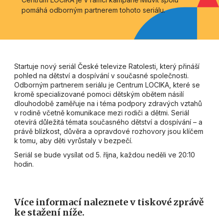
pomáhá odborným partnerem tohoto seriálu.
Startuje nový seriál České televize Ratolesti, který přináší
pohled na dětství a dospívání v současné společnosti.
Odborným partnerem seriálu je Centrum LOCIKA, které se
kromě specializované pomoci dětským obětem násilí
dlouhodobě zaměřuje na i téma podpory zdravých vztahů
v rodině včetně komunikace mezi rodiči a dětmi. Seriál
otevírá důležitá témata současného dětství a dospívání – a
právě blízkost, důvěra a opravdové rozhovory jsou klíčem
k tomu, aby děti vyrůstaly v bezpečí.
Seriál se bude vysílat od 5. října, každou neděli ve 20:10
hodin.
V
íce informací naleznete v tiskové zprávě
ke stažení níže.