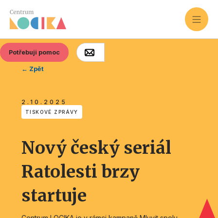
Potřebuji pomoc
← Zpět
2.10.2025
TISKOVÉ ZPRÁVY
Nový český seriál
Ratolesti brzy
startuje
Centrum LOCIKA je v rámci kampaně Mluvit spolu