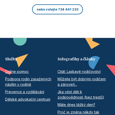
nebo volejte 734 441 233
Služby
Infografiky a články
Online pomoc
Citát: Laskavé rodičovství
Podpora rodin zasažených
Můžete být dobrým rodičem
násilím v rodině
a zároveň...
Prevence a vzdělávání
Jka vést děti k
zodpovědnosti (bez trestů)
Dětské advokační centrum
Máte dnes těžký den?
Proč je změna někdy tak