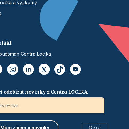
odika a výzkumy
S
ntakt
udsman Centra Locika
i odebírat novinky z Centra LOCIKA