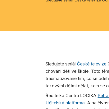
Sledujete seriál České televize O
Sledujete seriál
České televize
O
chování dětí ve škole. Toto tém
traumatizované tím, co se odehr
takovými dětmi dělat, kam se o
Ředitelka Centra LOCIKA
Petr
Učitelská platforma
. A palčivos