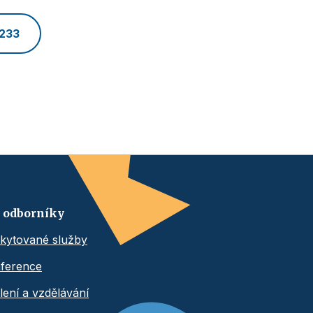
 233
 odborníky
kytované služby
ference
lení a vzdělávání