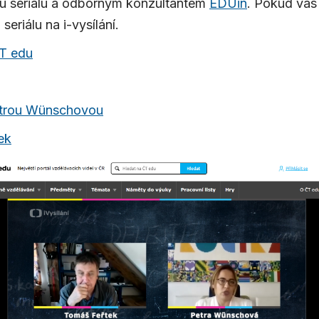
u seriálu a odborným konzultantem
EDUin
. Pokud vás
seriálu na i-vysílání.
T edu
etrou Wünschovou
lek