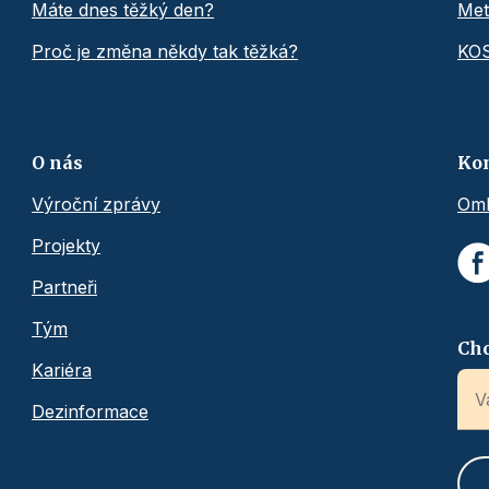
Máte dnes těžký den?
Met
Proč je změna někdy tak těžká?
KO
O nás
Ko
Výroční zprávy
Omb
Projekty
Partneři
Tým
Chc
Kariéra
Dezinformace