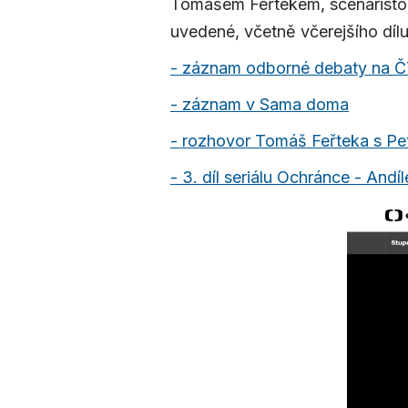
Tomášem Feřtekem, scénáristo
uvedené, včetně včerejšího dílu 
- záznam odborné debaty na Č
- záznam v Sama doma
- rozhovor Tomáš Feřteka s P
- 3. díl seriálu Ochránce - Andí