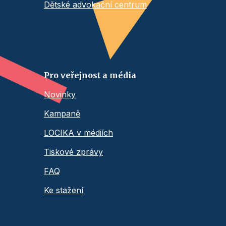
Dětské advokační centrum
Pro veřejnost a média
Novinky
Kampaně
LOCIKA v médiích
Tiskové zprávy
FAQ
Ke stažení