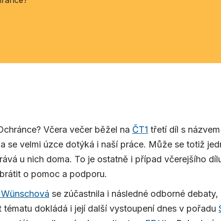
chránce?
chránce? Včera večer běžel na
ČT1
třetí díl s názve
a se velmi úzce dotýká i naší práce. Může se totiž jedn
ává u nich doma. To je ostatně i případ včerejšího dílu
brátit o pomoc a podporu.
a Wünschová
se zúčastnila i následné odborné debaty,
t tématu dokládá i její další vystoupení dnes v pořadu