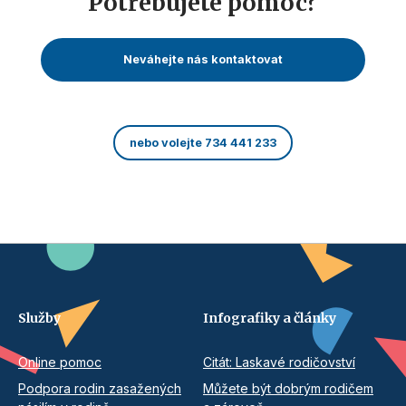
Potřebujete pomoc?
Neváhejte nás kontaktovat
nebo volejte 734 441 233
Služby
Infografiky a články
Online pomoc
Citát: Laskavé rodičovství
Podpora rodin zasažených
Můžete být dobrým rodičem