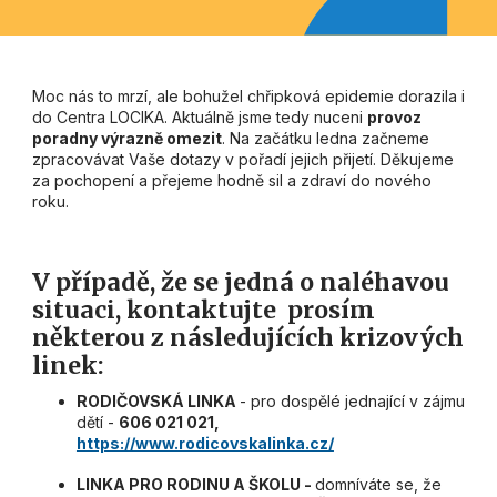
Moc nás to mrzí, ale bohužel chřipková epidemie dorazila i
do Centra LOCIKA. Aktuálně jsme tedy nuceni
provoz
poradny výrazně omezit
. Na začátku ledna začneme
zpracovávat Vaše dotazy v pořadí jejich přijetí. Děkujeme
za pochopení a přejeme hodně sil a zdraví do nového
roku.
V případě, že se jedná o naléhavou
situaci, kontaktujte prosím
některou z následujících krizových
linek:
RODIČOVSKÁ LINKA
- pro dospělé jednající v zájmu
dětí -
606 021 021,
https://www.rodicovskalinka.cz/
LINKA PRO RODINU A ŠKOLU -
domníváte se, že