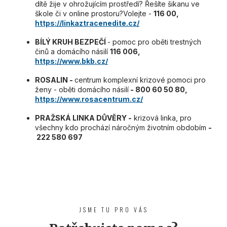
dítě žije v ohrožujícím prostředí? Řešíte šikanu ve
škole či v online prostoru?Volejte -
116 00,
https://linkaztracenedite.cz/
BÍLÝ KRUH BEZPEČÍ
- pomoc pro oběti trestných
činů a domácího násilí
116 006,
https://www.bkb.cz/
ROSALIN -
centrum komplexní krizové pomoci pro
ženy - oběti domácího násilí
- 800 60 50 80,
https://www.rosacentrum.cz/
PRAŽSKÁ LINKA DŮVĚRY -
krizová linka, pro
všechny kdo prochází náročným životním obdobím
-
222 580 697
JSME TU PRO VÁS