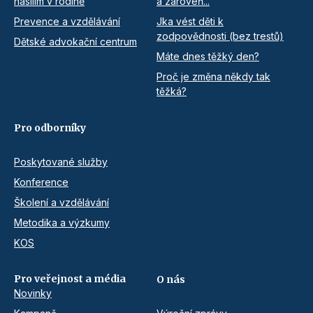
násilím v rodině
a zároveň...
Prevence a vzdělávání
Jka vést děti k
zodpovědnosti (bez trestů)
Dětské advokační centrum
Máte dnes těžký den?
Proč je změna někdy tak
těžká?
Pro odborníky
Poskytované služby
Konference
Školení a vzdělávání
Metodika a výzkumy
KOS
Pro veřejnost a média
O nás
Novinky