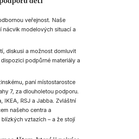
podporu dětí
 odbornou veřejnost. Naše
jí nácvik modelových situací a
tí, diskusi a možnost domluvit
 dispozici podpůrné materiály a
inskému, paní místostarostce
ahy 7, za dlouholetou podporu.
za, IKEA, RSJ a Jabba. Zvláštní
cem našeho centra a
lízkých vztazích – a že stojí