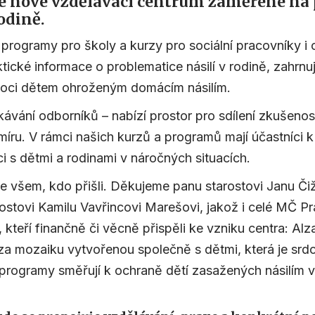
še nové vzdělávací centrum zaměřené na 
odině.
rogramy pro školy a kurzy pro sociální pracovníky i
ktické informace o problematice násilí v rodině, zahrnu
moci dětem ohroženým domácím násilím.
ávání odborníků – nabízí prostor pro sdílení zkušenos
íru. V rámci našich kurzů a programů mají účastníci k
ci s dětmi a rodinami v náročných situacích.
 všem, kdo přišli. Děkujeme panu starostovi Janu Čiž
stovi Kamilu Vavřincovi Marešovi, jakož i celé MČ Pr
 kteří finančně či věcně přispěli ke vzniku centra: Al
a mozaiku vytvořenou společně s dětmi, která je srd
rogramy směřují k ochraně dětí zasažených násilím v b