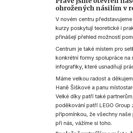
Právě jsme otevřeli na
ohrožených násilím v r
V novém centru představujeme p
kurzy poskytují teoretické i pra
přinášejí přehled možností po
Centrum je také místem pro setk
konkrétní formy spolupráce na m
infografiky, které usnadňují prá
Máme velkou radost a děkujeme
Haně Šiškové a panu místostaro
Velké díky patří také partnerům,
poděkování patří LEGO Group z
připomínkou, že všechny naše p
při nás, vážíme si toho.