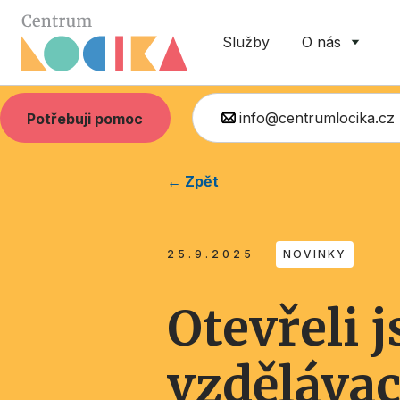
Služby
O nás
info@centrumlocika.cz
Potřebuji pomoc
← Zpět
25.9.2025
NOVINKY
Otevřeli 
vzdělávac