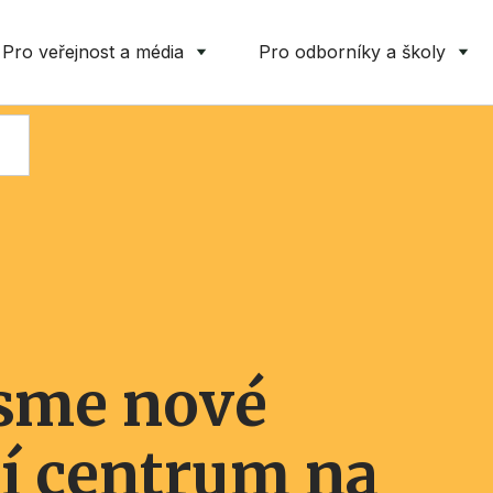
Pro veřejnost a média
Pro odborníky a školy
jsme nové
í centrum na