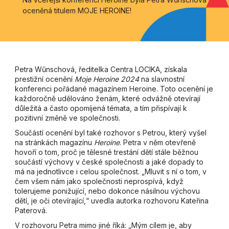
oceněná titulem MOJE HEROINE!
Petra Wűnschová, ředitelka Centra LOCIKA, získala
prestižní ocenění
Moje Heroine 2024
na slavnostní
konferenci pořádané magazínem Heroine. Toto ocenění je
každoročně udělováno ženám, které odvážně otevírají
důležitá a často opomíjená témata, a tím přispívají k
pozitivní změně ve společnosti.
Součástí ocenění byl také rozhovor s Petrou, který vyšel
na stránkách magazínu
Heroine
. Petra v něm otevřeně
hovoří o tom, proč je tělesné trestání dětí stále běžnou
součástí výchovy v české společnosti a jaké dopady to
má na jednotlivce i celou společnost. „Mluvit s ní o tom, v
čem všem nám jako společnosti neprospívá, když
tolerujeme ponižující, nebo dokonce násilnou výchovu
dětí, je oči otevírající,“ uvedla autorka rozhovoru Kateřina
Paterová.
V rozhovoru Petra mimo jiné říká: „Mým cílem je, aby