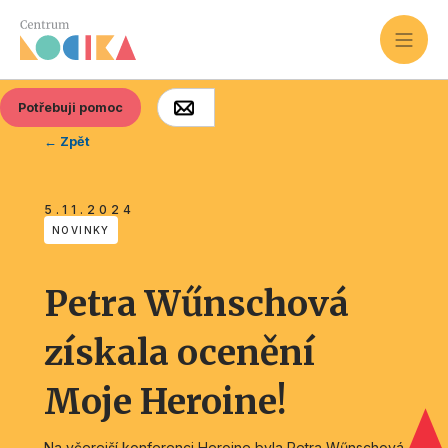
Potřebuji pomoc
← Zpět
5.11.2024
NOVINKY
Petra Wűnschová
získala ocenění
Moje Heroine!
Na včerejší konferenci Heroine byla Petra Wűnschová