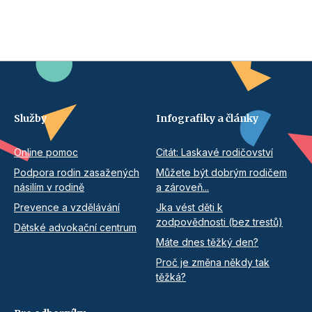
Služby
Infografiky a články
Online pomoc
Citát: Laskavé rodičovství
Podpora rodin zasažených
Můžete být dobrým rodičem
násilím v rodině
a zároveň...
Prevence a vzdělávání
Jka vést děti k
zodpovědnosti (bez trestů)
Dětské advokační centrum
Máte dnes těžký den?
Proč je změna někdy tak
těžká?