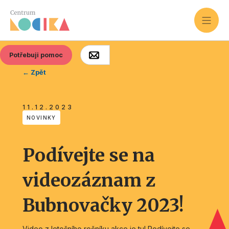
Potřebuji pomoc
← Zpět
11.12.2023
NOVINKY
Podívejte se na
videozáznam z
Bubnovačky 2023!
Video z letošního ročníku akce je tu! Podívejte se,