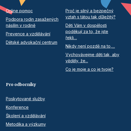
Online pomoc
Proč je silný a bezpečný
vztah s tátou tak důležitý?
Podpora rodin zasažených
násilím v rodině
Děti Vám v dospělosti
poděkují za to, že jste
Prevence a vzdělávání
řekli…
Dětské advokační centrum
Nikdy není pozdě na to,…
Vychovávejme děti tak, aby
věděly, že...
Co je moje a co je tvoje?
Pro odborníky
Poskytované služby
Konference
Školení a vzdělávání
Metodika a výzkumy