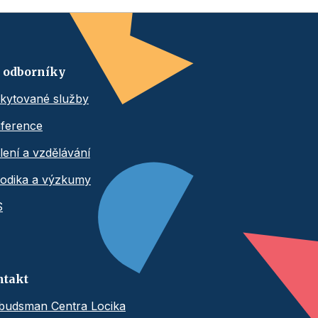
 odborníky
kytované služby
ference
lení a vzdělávání
odika a výzkumy
S
ntakt
udsman Centra Locika