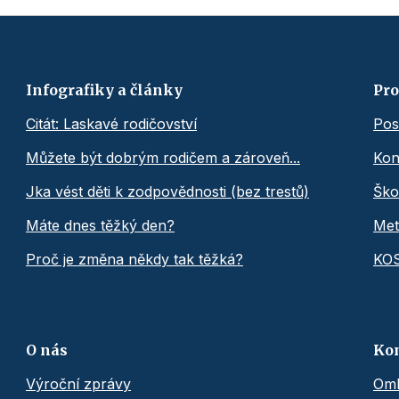
Infografiky a články
Pro
Citát: Laskavé rodičovství
Pos
Můžete být dobrým rodičem a zároveň...
Kon
Jka vést děti k zodpovědnosti (bez trestů)
Ško
Máte dnes těžký den?
Met
Proč je změna někdy tak těžká?
KO
O nás
Ko
Výroční zprávy
Omb