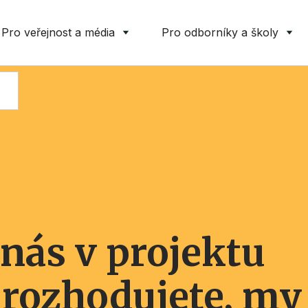
Pro veřejnost a média
Pro odborníky a školy
nás v projektu
 rozhodujete, my