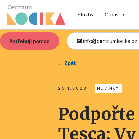
Služby
O nás
info@centrumlocika.cz
Potřebuji pomoc
← Zpět
25.1.2023
NOVINKY
Podpořte 
Tesca: Vy