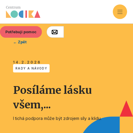
Potřebuji pomoc
← Zpět
14.2.2026
RADY A NÁVODY
Posíláme lásku
všem,...
I tichá podpora může být zdrojem síly a klidu.