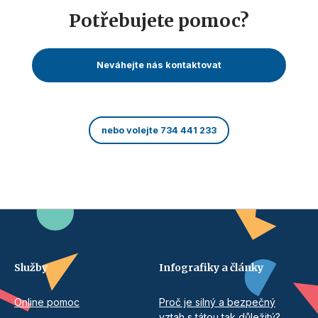
Potřebujete pomoc?
Neváhejte nás kontaktovat
nebo volejte 734 441 233
Služby
Infografiky a články
Online pomoc
Proč je silný a bezpečný
vztah s tátou tak důležitý?