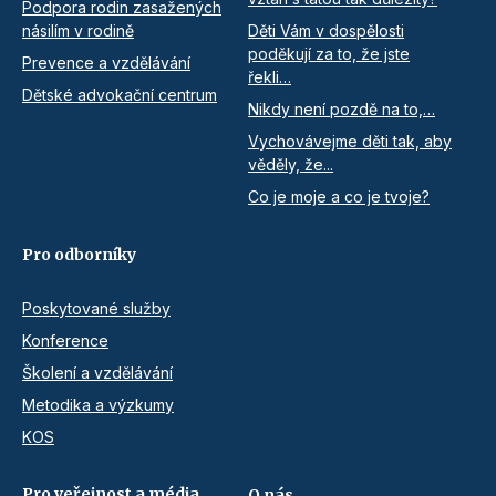
Podpora rodin zasažených
násilím v rodině
Děti Vám v dospělosti
poděkují za to, že jste
Prevence a vzdělávání
řekli…
Dětské advokační centrum
Nikdy není pozdě na to,…
Vychovávejme děti tak, aby
věděly, že...
Co je moje a co je tvoje?
Pro odborníky
Poskytované služby
Konference
Školení a vzdělávání
Metodika a výzkumy
KOS
Pro veřejnost a média
O nás