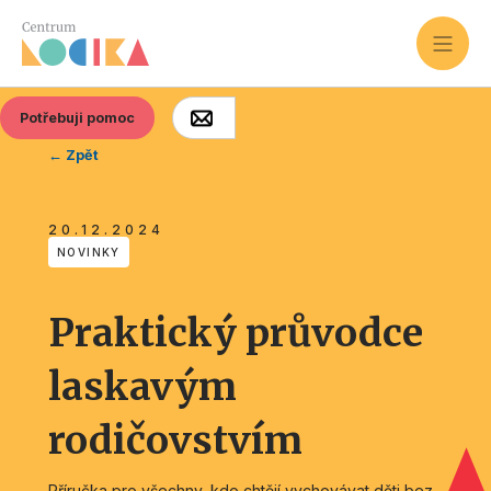
Potřebuji pomoc
← Zpět
20.12.2024
NOVINKY
Praktický průvodce
laskavým
rodičovstvím
Příručka pro všechny, kdo chtějí vychovávat děti bez