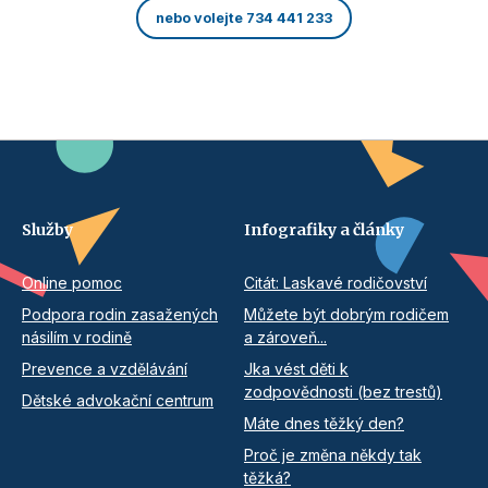
nebo volejte 734 441 233
Služby
Infografiky a články
Online pomoc
Citát: Laskavé rodičovství
Podpora rodin zasažených
Můžete být dobrým rodičem
násilím v rodině
a zároveň...
Prevence a vzdělávání
Jka vést děti k
zodpovědnosti (bez trestů)
Dětské advokační centrum
Máte dnes těžký den?
Proč je změna někdy tak
těžká?