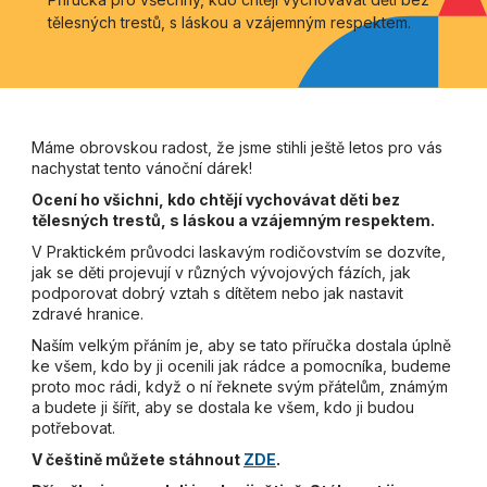
tělesných trestů, s láskou a vzájemným respektem.
Máme obrovskou radost, že jsme stihli ještě letos pro vás
nachystat tento vánoční dárek!
Ocení ho všichni, kdo chtějí vychovávat děti bez
tělesných trestů, s láskou a vzájemným respektem.
V Praktickém průvodci laskavým rodičovstvím se dozvíte,
jak se děti projevují v různých vývojových fázích, jak
podporovat dobrý vztah s dítětem nebo jak nastavit
zdravé hranice.
Naším velkým přáním je, aby se tato příručka dostala úplně
ke všem, kdo by ji ocenili jak rádce a pomocníka, budeme
proto moc rádi, když o ní řeknete svým přátelům, známým
a budete ji šířit, aby se dostala ke všem, kdo ji budou
potřebovat.
V češtině můžete stáhnout
ZDE
.