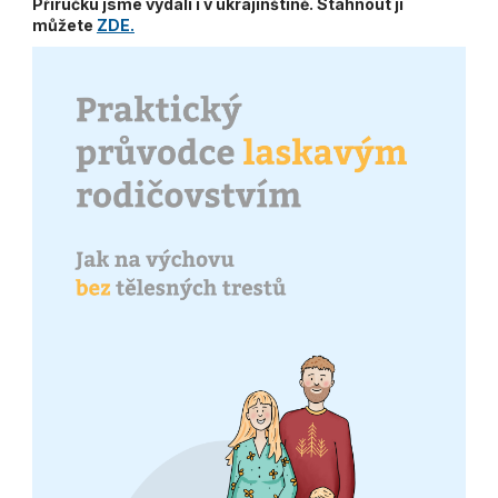
Příručku jsme vydali i v ukrajinštině. Stáhnout ji
můžete
ZDE.