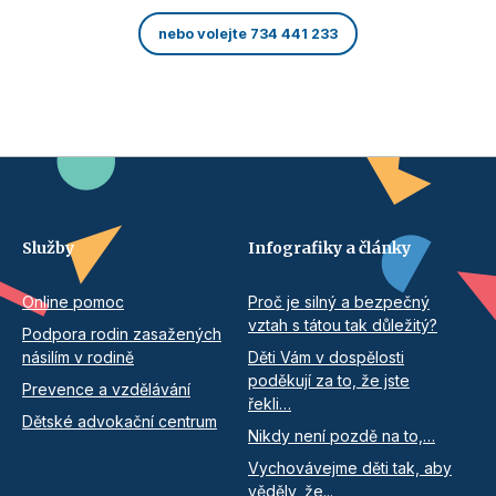
nebo volejte 734 441 233
Služby
Infografiky a články
Online pomoc
Proč je silný a bezpečný
vztah s tátou tak důležitý?
Podpora rodin zasažených
násilím v rodině
Děti Vám v dospělosti
poděkují za to, že jste
Prevence a vzdělávání
řekli…
Dětské advokační centrum
Nikdy není pozdě na to,…
Vychovávejme děti tak, aby
věděly, že...