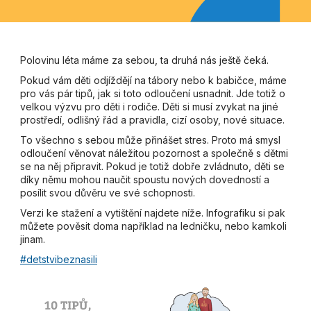
Polovinu léta máme za sebou, ta druhá nás ještě čeká.
Pokud vám děti odjíždějí na tábory nebo k babičce, máme
pro vás pár tipů, jak si toto odloučení usnadnit. Jde totiž o
velkou výzvu pro děti i rodiče. Děti si musí zvykat na jiné
prostředí, odlišný řád a pravidla, cizí osoby, nové situace.
To všechno s sebou může přinášet stres. Proto má smysl
odloučení věnovat náležitou pozornost a společně s dětmi
se na něj připravit. Pokud je totiž dobře zvládnuto, děti se
díky němu mohou naučit spoustu nových dovedností a
posílit svou důvěru ve své schopnosti.
Verzi ke stažení a vytištění najdete níže. Infografiku si pak
můžete pověsit doma například na ledničku, nebo kamkoli
jinam.
#detstvibeznasili