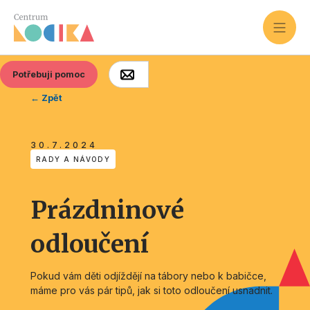
Potřebuji pomoc
← Zpět
30.7.2024
RADY A NÁVODY
Prázdninové
odloučení
Pokud vám děti odjíždějí na tábory nebo k babičce,
máme pro vás pár tipů, jak si toto odloučení usnadnit.