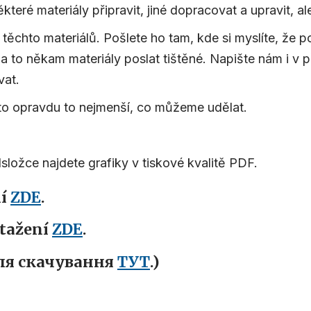
které materiály připravit, jiné dopracovat a upravit, al
 těchto materiálů. Pošlete ho tam, kde si myslíte, že 
za to někam materiály poslat tištěné. Napište nám i v
vat.
o opravdu to nejmenší, co můžeme udělat.
dsložce najdete grafiky v tiskové kvalitě PDF.
ní
ZDE
.
stažení
ZDE
.
ля скачування
ТУТ
.)