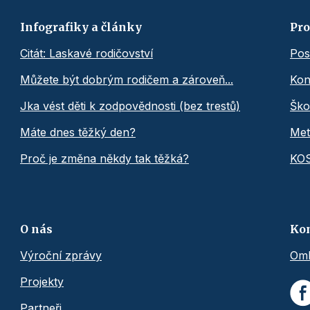
Infografiky a články
Pro
Citát: Laskavé rodičovství
Pos
Můžete být dobrým rodičem a zároveň...
Kon
Jka vést děti k zodpovědnosti (bez trestů)
Ško
Máte dnes těžký den?
Met
Proč je změna někdy tak těžká?
KO
O nás
Ko
Výroční zprávy
Omb
Projekty
Partneři