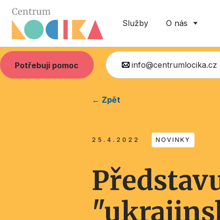
Služby
O nás
info@centrumlocika.cz
Potřebuji pomoc
← Zpět
25.4.2022
NOVINKY
Představ
"ukrajins