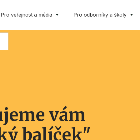
Pro veřejnost a média
Pro odborníky a školy
ujeme vám
ký balíček"