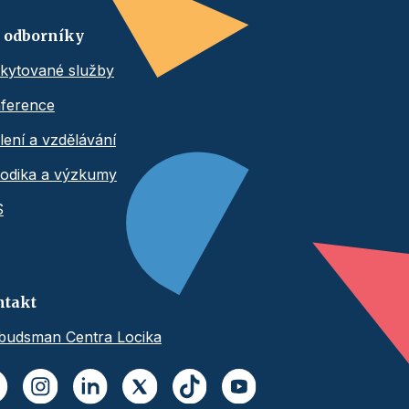
 odborníky
kytované služby
ference
lení a vzdělávání
odika a výzkumy
S
ntakt
udsman Centra Locika