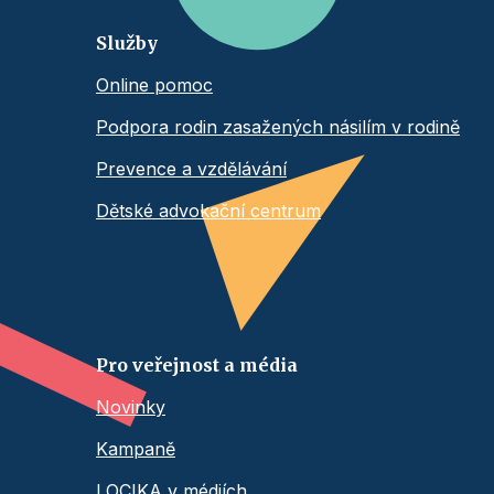
Služby
Online pomoc
Podpora rodin zasažených násilím v rodině
Prevence a vzdělávání
Dětské advokační centrum
Pro veřejnost a média
Novinky
Kampaně
LOCIKA v médiích