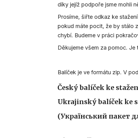
díky jejíž podpoře jsme mohli ně
Prosíme, šiřte odkaz ke stažení
pokud máte pocit, že by stálo 
chybí. Budeme v práci pokračo
Děkujeme všem za pomoc. Je t
Balíček je ve formátu zip. V po
Český balíček ke staže
Ukrajinský balíček ke 
(Український пакет д