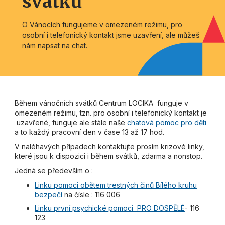
svátků
O Vánocích fungujeme v omezeném režimu, pro
osobní i telefonický kontakt jsme uzavření, ale můžeš
nám napsat na chat.
Během vánočních svátků Centrum LOCIKA funguje v
omezeném režimu, tzn. pro osobní i telefonický kontakt je
uzavřené, funguje ale stále naše
chatová pomoc pro děti
a to každý pracovní den v čase 13 až 17 hod.
V naléhavých případech kontaktujte prosím krizové linky,
které jsou k dispozici i během svátků, zdarma a nonstop.
Jedná se především o :
Linku pomoci obětem trestných činů Bílého kruhu
bezpečí
na čísle : 116 006
Linku první psychické pomoci PRO DOSPĚLÉ
- 116
123