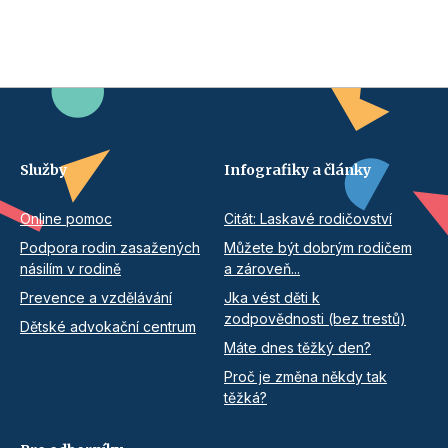
Služby
Infografiky a články
Online pomoc
Citát: Laskavé rodičovství
Podpora rodin zasažených
Můžete být dobrým rodičem
násilím v rodině
a zároveň...
Prevence a vzdělávání
Jka vést děti k
zodpovědnosti (bez trestů)
Dětské advokační centrum
Máte dnes těžký den?
Proč je změna někdy tak
těžká?