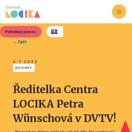
Potřebuji pomoc
← Zpět
3.7.2023
NOVINKY
Ředitelka Centra
LOCIKA Petra
Wünschová v DVTV!
,,Neexistuje dobrý způsob, jak bít děti. Na výchovné