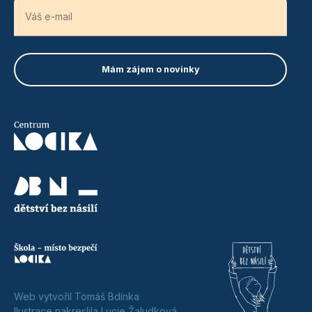
Web vytvořil Tomáš Bdínka
Ilustrace nakreslila Lucie Žaludková