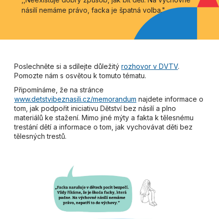
násilí nemáme právo, facka je špatná volba."
Poslechněte si a sdílejte důležitý
rozhovor v DVTV
.
Pomozte nám s osvětou k tomuto tématu.
Připomínáme, že na stránce
www.detstvibeznasili.cz/memorandum
najdete informace o
tom, jak podpořit iniciativu Dětství bez násilí a plno
materiálů ke stažení. Mimo jiné mýty a fakta k tělesnému
trestání dětí a informace o tom, jak vychovávat děti bez
tělesných trestů.