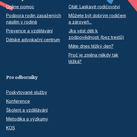
Online pomoc
Citát: Laskavé rodičovství
Podpora rodin zasažených
Můžete být dobrým rodičem
násilím v rodině
a zároveň...
Prevence a vzdělávání
Jka vést děti k
zodpovědnosti (bez trestů)
Dětské advokační centrum
Máte dnes těžký den?
Proč je změna někdy tak
těžká?
Pro odborníky
Poskytované služby
Konference
Školení a vzdělávání
Metodika a výzkumy
KOS