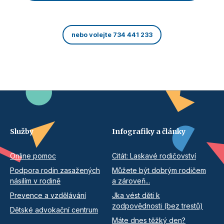
nebo volejte 734 441 233
Služby
Infografiky a články
Online pomoc
Citát: Laskavé rodičovství
Podpora rodin zasažených
Můžete být dobrým rodičem
násilím v rodině
a zároveň...
Prevence a vzdělávání
Jka vést děti k
zodpovědnosti (bez trestů)
Dětské advokační centrum
Máte dnes těžký den?