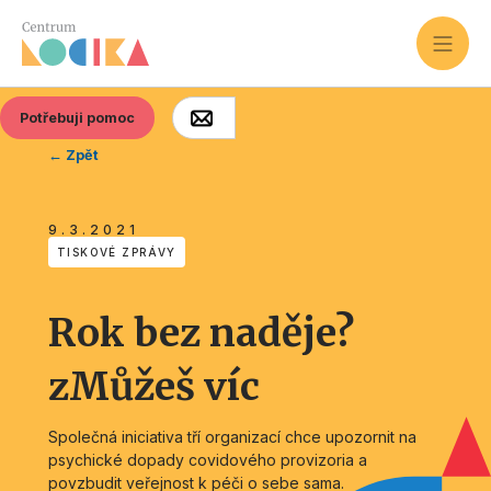
Potřebuji pomoc
← Zpět
9.3.2021
TISKOVÉ ZPRÁVY
Rok bez naděje?
zMůžeš víc
Společná iniciativa tří organizací chce upozornit na
psychické dopady covidového provizoria a
povzbudit veřejnost k péči o sebe sama.