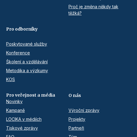
Proč je změna někdy tak
těžká?
Pro odborníky
Poskytované služby
Konference
Školení a vzdělávání
Metodika a výzkumy
KOS
Pro veřejnost a média
O nás
Novinky
Kampaně
Výroční zprávy
LOCIKA v médiích
Projekty
Tiskové zprávy
Partneři
FAQ
Tým