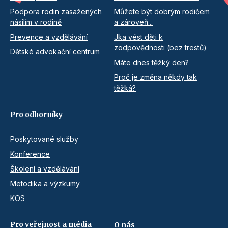
Podpora rodin zasažených
Můžete být dobrým rodičem
násilím v rodině
a zároveň...
Prevence a vzdělávání
Jka vést děti k
zodpovědnosti (bez trestů)
Dětské advokační centrum
Máte dnes těžký den?
Proč je změna někdy tak
těžká?
Pro odborníky
Poskytované služby
Konference
Školení a vzdělávání
Metodika a výzkumy
KOS
Pro veřejnost a média
O nás