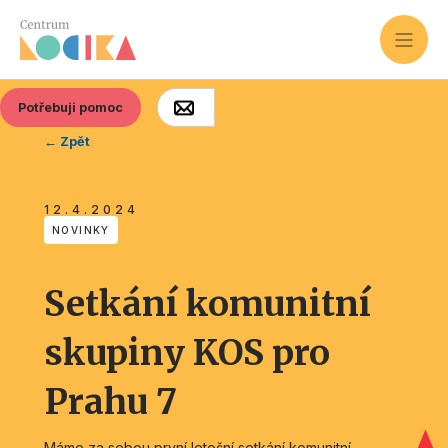
Potřebuji pomoc
← Zpět
12.4.2024
NOVINKY
Setkání komunitní
skupiny KOS pro
Prahu 7
Máme za sebou první letošní setkání komunitní