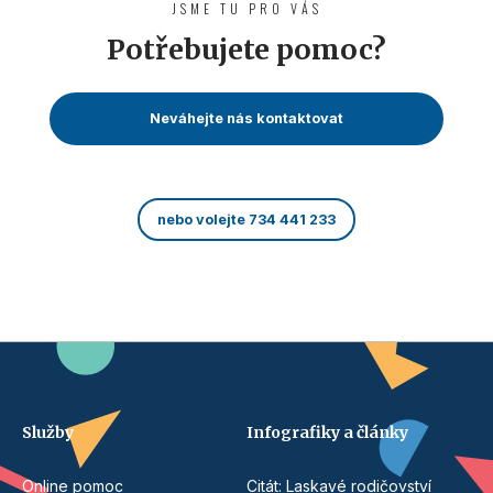
JSME TU PRO VÁS
Potřebujete pomoc?
Neváhejte nás kontaktovat
nebo volejte 734 441 233
Služby
Infografiky a články
Online pomoc
Citát: Laskavé rodičovství