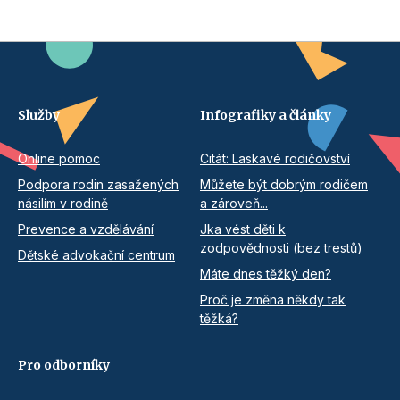
Služby
Infografiky a články
Online pomoc
Citát: Laskavé rodičovství
Podpora rodin zasažených
Můžete být dobrým rodičem
násilím v rodině
a zároveň...
Prevence a vzdělávání
Jka vést děti k
zodpovědnosti (bez trestů)
Dětské advokační centrum
Máte dnes těžký den?
Proč je změna někdy tak
těžká?
Pro odborníky