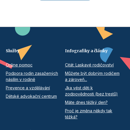
Služby
Infografiky a články
Online pomoc
Citát: Laskavé rodičovství
Podpora rodin zasažených
Můžete být dobrým rodičem
násilím v rodině
a zároveň...
Prevence a vzdělávání
Jka vést děti k
zodpovědnosti (bez trestů)
Dětské advokační centrum
Máte dnes těžký den?
Proč je změna někdy tak
těžká?