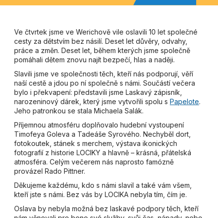
Ve čtvrtek jsme ve Werichově vile oslavili 10 let společné
cesty za dětstvím bez násilí. Deset let důvěry, odvahy,
práce a změn. Deset let, během kterých jsme společně
pomáhali dětem znovu najít bezpečí, hlas a naději.
Slavili jsme ve společnosti těch, kteří nás podporují, věří
naší cestě a jdou po ní společně s námi. Součástí večera
bylo i překvapení: představili jsme Laskavý zápisník,
narozeninový dárek, který jsme vytvořili spolu s
Papelote
.
Jeho patronkou se stala Michaela Salák.
Příjemnou atmosféru doplňovalo hudební vystoupení
Timofeya Goleva a Tadeáše Syrového. Nechyběl dort,
fotokoutek, stánek s merchem, výstava ikonických
fotografií z historie LOCIKY a hlavně – krásná, přátelská
atmosféra. Celým večerem nás naprosto famózně
provázel Rado Pittner.
Děkujeme každému, kdo s námi slavil a také vám všem,
kteří jste s námi. Bez vás by LOCIKA nebyla tím, čím je.
Oslava by nebyla možná bez laskavé podpory těch, kteří
nám věnovali pro bono své služby, svůj čas, nápady, nebo