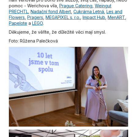
pomoc - Werichova vila,
Prague Catering
,
Weingut
PRECHTL
,
Nadační fond Albert
,
Cukrárna Letná
,
Les and
Flowers
,
Pragers
,
MEGAPIXEL s. r.o.
,
Impact Hub
,
MenART
,
Papelote
a
LEGO
.
Děkujeme, že věříte, že důležité věci mají smysl.
Foto: Růžena Palečková